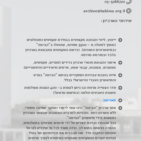
03-5266720
archive@habima.org.il
שירותי הארכיון:
ייעוץ, ליווי והכוונה מקצועית בבחירת טקסטים ומונולוגים
(מתוך למעלה מ – 3500 מחזות, שהועלו ב"הבימה"
ובתיאטרונים השונים). רכישת הטקסטים מתבצעת בארכיון
בלבד ובפורמט מודפס.
איתור והנגשת חומרי ארכיון נדירים
(
ספרים, טקסטים,
מסמכים, תמונות, קבצי שמע, סרטים תיעודיים והיסטוריים)
סיוע בהכנת עבודות ותחקירים בנושא "הבימה" בפרט
והתיאטרון העברי והישראלי בכלל
.
חדר הצפייה מרווח ובו ניתן לצפות ב- 400 הצגות מצולמות
משנות השבעים והלאה (בתיאום מראש!)
תעריפון
אתר ארכיון "הבימה" הינו אתר לימוד ומחקר שאיננו מסחרי,
ללא מטרות רווח. הזכויות למרבית התמונות שבאתר הארכיון
נמצאות בידי תיאטרון "הבימה".
ככל שהופרו זכויות יוצרים על ידי שימוש שעשינו בתצלומים,
ההפרה נעשתה בתום לב. נודה מאוד לכל מי שיודיע לנו על
טעותנו ונתקנה מיד. אנו מכבדים את זכויותיהם של בעלי
זכויות יוצרים ומשקיעים מאמצים באיתורם לצורך שימוש