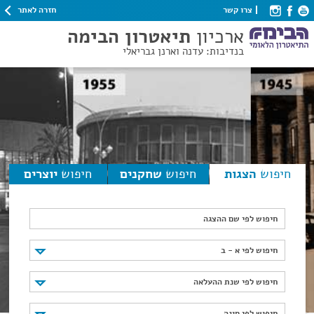
חזרה לאתר
צרו קשר
ארכיון
תיאטרון הבימה
בנדיבות: עדנה וארנן גבריאלי
חיפוש
הצגות
חיפוש
שחקנים
חיפוש
יוצרים
חיפוש לפי שם ההצגה
חיפוש לפי א - ב
חיפוש לפי א - ב
חיפוש לפי שנת ההעלאה
חיפוש לפי שנת ההעלאה
חיפוש לפי סוגה
חיפוש לפי סוגה