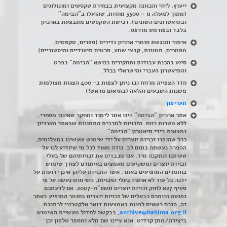
ייעוץ, ליווי והכוונה מקצועית בבחירת טקסטים ומונולוגים
(מתוך למעלה מ – 3500 מחזות, שהועלו ב"הבימה"
ובתיאטרונים השונים). רכישת הטקסטים מתבצעת בארכיון
בלבד ובפורמט מודפס.
איתור והנגשת חומרי ארכיון נדירים
(
ספרים, טקסטים,
מסמכים, תמונות, קבצי שמע, סרטים תיעודיים והיסטוריים)
סיוע בהכנת עבודות ותחקירים בנושא "הבימה" בפרט
והתיאטרון העברי והישראלי בכלל
.
חדר הצפייה מרווח ובו ניתן לצפות ב- 400 הצגות מצולמות
משנות השבעים והלאה (בתיאום מראש!)
תעריפון
אתר ארכיון "הבימה" הינו אתר לימוד ומחקר שאיננו מסחרי,
ללא מטרות רווח. הזכויות למרבית התמונות שבאתר הארכיון
נמצאות בידי תיאטרון "הבימה".
ככל שהופרו זכויות יוצרים על ידי שימוש שעשינו בתצלומים,
ההפרה נעשתה בתום לב. נודה מאוד לכל מי שיודיע לנו על
טעותנו ונתקנה מיד. אנו מכבדים את זכויותיהם של בעלי
זכויות יוצרים ומשקיעים מאמצים באיתורם לצורך שימוש
בחומרים המופיעים באתר, אשר הזכויות עליהן אינן ידועות על
ידנו. כל עוד לא אותרו בעלי הזכויות, השימוש נעשה על פי
סעיף 27א לחוק זכויות יוצרים תשס"ח-2007. אם לדעתכם
נפגעה זכותכם כבעלים של זכויות יוצרים בחומר המופיע באתר
זה, הנכם רשאים לפנות באמצעות דואר אלקטרוני לכתובת:
archive@habima.org.il
, בבקשה לחדול מעשיית השימוש
ביצירה/מתן קרדיט. אנא ציינו שם מלא ומספר טלפון וכן