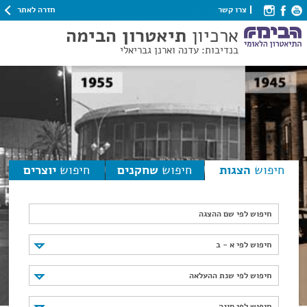
חזרה לאתר
צרו קשר
ארכיון
תיאטרון הבימה
בנדיבות: עדנה וארנן גבריאלי
חיפוש
הצגות
חיפוש
שחקנים
חיפוש
יוצרים
חיפוש לפי שם ההצגה
חיפוש לפי א - ב
חיפוש לפי א - ב
חיפוש לפי שנת ההעלאה
חיפוש לפי שנת ההעלאה
חיפוש לפי סוגה
חיפוש לפי סוגה