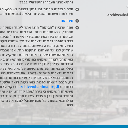
והתיאטרון העברי והישראלי בכלל
.
חדר הצפייה מרווח ובו
מצולמות משנות השבעים והלאה (בתיאום מראש
archive@hab
תעריפון
אתר ארכיון "הבימה" הינו אתר לימוד ומחקר ש
מסחרי, ללא מטרות רווח. הזכויות למרבית התמ
שבאתר הארכיון נמצאות בידי תיאטרון "הבימה
ככל שהופרו זכויות יוצרים על ידי שימוש שעשי
בתצלומים, ההפרה נעשתה בתום לב. נודה מאוד
שיודיע לנו על טעותנו ונתקנה מיד. אנו מכבדי
זכויותיהם של בעלי זכויות יוצרים ומשקיעים 
באיתורם לצורך שימוש בחומרים המופיעים בא
הזכויות עליהן אינן ידועות על ידנו. כל עוד ל
בעלי הזכויו
זכויות יוצרים תשס"ח-2007. אם לדעתכם 
זכותכם כבעלים של זכויות יוצרים בחומר המופ
זה, הנכם רשאים לפנות באמצעות דואר אלקטרו
לכתובת:
archive@habima.org.il
, בבקשה לח
מעשיית השימוש ביצירה/מתן קרדיט. אנא ציינ
ומספר טלפון וכן תצרפו צילום מסך וקישור לד
הרלוונטי באתר, על מנת שנוכל לתקן את הדבר.
רבה.