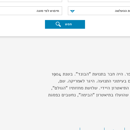
נת ההעלאה
חיפוש לפי סוגה
ת ההעלאה
חיפוש לפי סוגה
חפש
משורר יידיש, מחזאי וסופר. היה חבר בתנועת "הבונד". בשנת 1904
 בעיתוני התנועה. היגר לאמריקה. שם,
התיאטרון היידי. שלושת מחזותיו "הגולם",
 שהועלו בתיאטרון "הבימה", נחשבים כפסגת