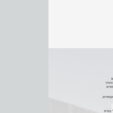
ם
3 מחזות, שהועלו
טים
קסטים,
 בפרט