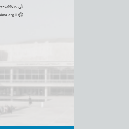
03-5266720
ima.org.il