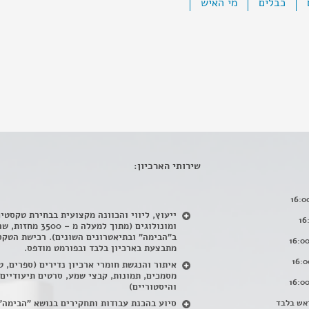
כבלים
מי האיש
שירותי הארכיון:
ייעוץ, ליווי והכוונה מקצועית בבחירת טקסטי
ומונולוגים (מתוך למעלה מ – 500
ב"הבימה" ובתיאטרונים השונים). רכישת הטקס
מתבצעת בארכיון בלבד ובפורמט מודפס.
איתור והנגשת חומרי ארכיון נדירים
(
ספרים, ט
מסמכים, תמונות, קבצי שמע, סרטים תיעודיים
והיסטוריים)
אש בלבד
סיוע בהכנת עבודות ותחקירים בנושא "הבימה"