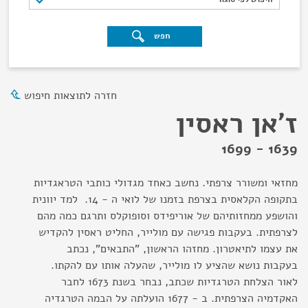
חפש
חזרה לתוצאות חיפוש
ז'אן ראסין
1639 - 1699
מחזאי ומשורר צרפתי. נחשב כאחד מגדולי כותבי הטראגדיות
בתקופה הקלאסית בצרפת בזמנו של לואי ה - 14. למד יוונית
והושפע ממחזותיהם של אוריפידס וסופוקלס ותרגם כמה מהם
לצרפתית. בעקבות פגישה עם מולייר, החליט ראסין להקדיש
את עצמו לתיאטרון. מחזהו הראשון, "התבאים", נכתב
בעקבות נושא שהציע לו מולייר, שהעלה אותו עם להקתו.
לאור הצלחת הטרגדיות שכתב, נבחר בשנת 1673 לחבר
האקדמיה הצרפתית. ב - 1677 הועלתה על הבמה הטרגדיה