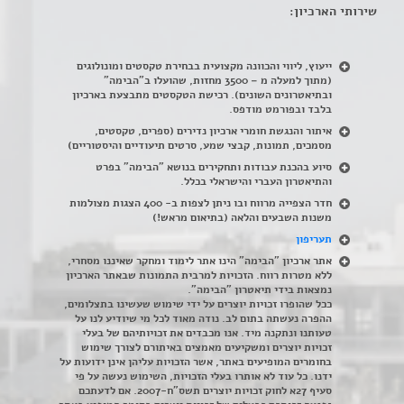
שירותי הארכיון:
ייעוץ, ליווי והכוונה מקצועית בבחירת טקסטים ומונולוגים
(מתוך למעלה מ – 3500 מחזות, שהועלו ב"הבימה"
ובתיאטרונים השונים). רכישת הטקסטים מתבצעת בארכיון
בלבד ובפורמט מודפס.
איתור והנגשת חומרי ארכיון נדירים
(
ספרים, טקסטים,
מסמכים, תמונות, קבצי שמע, סרטים תיעודיים והיסטוריים)
סיוע בהכנת עבודות ותחקירים בנושא "הבימה" בפרט
והתיאטרון העברי והישראלי בכלל
.
חדר הצפייה מרווח ובו ניתן לצפות ב- 400 הצגות מצולמות
משנות השבעים והלאה (בתיאום מראש!)
תעריפון
אתר ארכיון "הבימה" הינו אתר לימוד ומחקר שאיננו מסחרי,
ללא מטרות רווח. הזכויות למרבית התמונות שבאתר הארכיון
נמצאות בידי תיאטרון "הבימה".
ככל שהופרו זכויות יוצרים על ידי שימוש שעשינו בתצלומים,
ההפרה נעשתה בתום לב. נודה מאוד לכל מי שיודיע לנו על
טעותנו ונתקנה מיד. אנו מכבדים את זכויותיהם של בעלי
זכויות יוצרים ומשקיעים מאמצים באיתורם לצורך שימוש
בחומרים המופיעים באתר, אשר הזכויות עליהן אינן ידועות על
ידנו. כל עוד לא אותרו בעלי הזכויות, השימוש נעשה על פי
סעיף 27א לחוק זכויות יוצרים תשס"ח-2007. אם לדעתכם