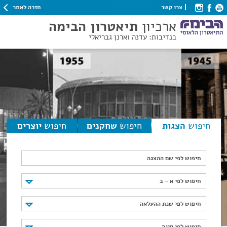
חזרה לאתר
צרו קשר
ארכיון
תיאטרון הבימה
בנדיבות: עדנה וארנן גבריאלי
חיפוש
הצגות
חיפוש
שחקנים
חיפוש
יוצרים
חיפוש לפי שם ההצגה
חיפוש לפי א - ב
חיפוש לפי א - ב
חיפוש לפי שנת ההעלאה
חיפוש לפי שנת ההעלאה
חיפוש לפי סוגה
חיפוש לפי סוגה