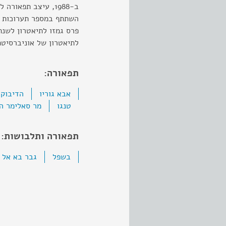
ב-1988, עיצב תפאו
השתתף במספר תערוכות בי
לתיאטרון של אוניברסיטת
תפאורה:
אבא גוריו
הדיבוק 
טנגו
מר סאלימר ה
תפאורה ותלבושות:
בשפל
גבר בא אל 