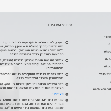
שירותי הארכיון:
ייעוץ, ליווי והכוונה מקצועית בבחירת טקסטי
ומונולוגים (מתוך למעלה מ – 500
ב"הבימה" ובתיאטרונים השונים). רכישת הטקס
מתבצעת בארכיון בלבד ובפורמט מודפס.
איתור והנגשת חומרי ארכיון נדירים
(
ספרים, ט
מסמכים, תמונות, קבצי שמע, סרטים תיעודיים
והיסטוריים)
אש בלבד
סיוע בהכנת עבודות ותחקירים בנושא "הבימה"
והתיאטרון העברי והישראלי בכלל
.
חדר הצפייה מרווח ובו
מצולמות משנות השבעים והלאה (בתיאום מראש
archive@hab
תעריפון
אתר ארכיון "הבימה" הינו אתר לימוד ומחקר ש
מסחרי, ללא מטרות רווח. הזכויות למרבית התמ
שבאתר הארכיון נמצאות בידי תיאטרון "הבימה