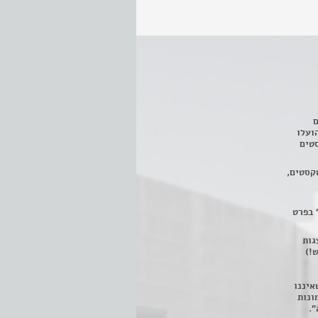
ם
3 מחזות, שהועלו
טים
קסטים,
 בפרט
 ניתן לצפות ב- 400 הצגות
!)
איננו
ונות
".