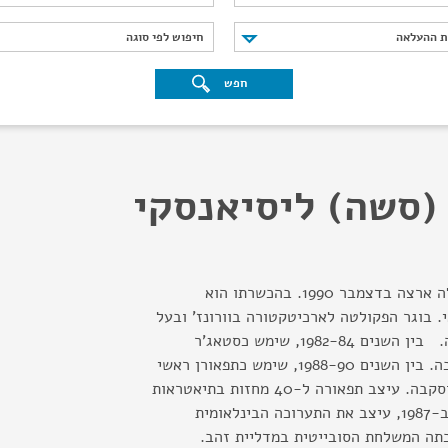
נת ההעלאה
חיפוש לפי סוגה
ת ההעלאה
חיפוש לפי סוגה
חפש
(סשה) ליסיאנסקי
נולד ברוסיה ב-1958. עלה ארצה בדצמבר 1990. בהכשרתו הוא
י. בוגר הפקולטה לארכיטקטורה בוורונז' ובעל
תואר שני כמעצב תפאורה. בין השנים 1982-84, שימש כסטאג'ר
בתיאטרון טגנקה במוסקבה. בין השנים 1988-90, שימש כתפאורן ראשי
בתיאטרון סוברימניק במוסקבה. עיצב תפאורה ל-40 מחזות בתיאטראות
מוסקבה ובערים אחרות. ב-1987, עיצב את התערוכה הבינלאומית
כתה המשלחת הסובייטית במדליית זהב.