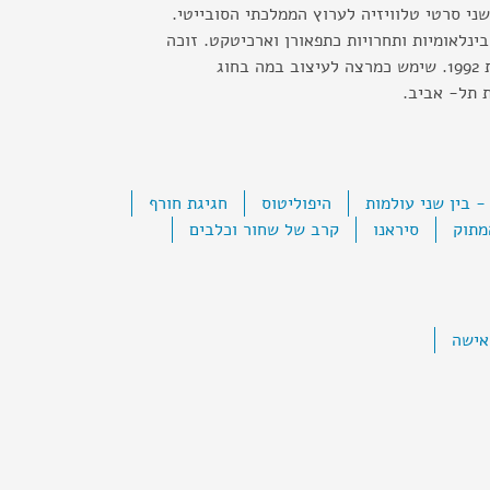
רה לשני סרטי טלוויזיה לערוץ הממלכתי הסובייטי.
נלאומיות ותחרויות כתפאורן וארכיטקט. זוכה
פרס גמזו לתיאטרון לשנת 1992. שימש כמרצה לעיצוב במה בחוג
 תל- אביב.
- בין שני עולמות
היפוליטוס
חגיגת חורף
מתוק
סיראנו
קרב של שחור וכלבים
אישה