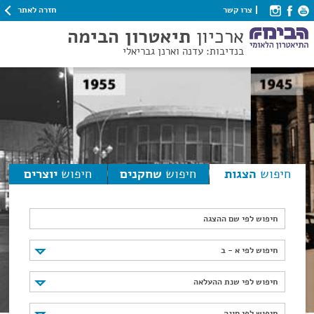
חזרה לאתר
צרו קשר
ארכיון
תיאטרון הבימה
בנדיבות: עדנה וארנן גבריאלי
חיפוש
הצגות
חיפוש
שחקנים
חיפוש
יוצרים
חיפוש לפי שם ההצגה
חיפוש לפי א - ב
חיפוש לפי א - ב
חיפוש לפי שנת ההעלאה
חיפוש לפי שנת ההעלאה
חיפוש לפי סוגה
חיפוש לפי סוגה