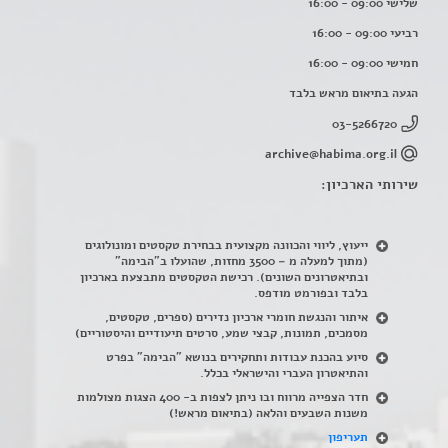
שלישי 09:00 - 16:00
רביעי 09:00 - 16:00
חמישי 09:00 - 16:00
הגעה בתיאום מראש בלבד
03-5266720
archive@habima.org.il
שירותי הארכיון:
ייעוץ, ליווי והכוונה מקצועית בבחירת טקסטים ומונולוגים
(מתוך למעלה מ – 3500 מחזות, שהועלו ב"הבימה"
ובתיאטרונים השונים). רכישת הטקסטים מתבצעת בארכיון
בלבד ובפורמט מודפס.
איתור והנגשת חומרי ארכיון נדירים
(
ספרים, טקסטים,
מסמכים, תמונות, קבצי שמע, סרטים תיעודיים והיסטוריים)
סיוע בהכנת עבודות ותחקירים בנושא "הבימה" בפרט
והתיאטרון העברי והישראלי בכלל
.
חדר הצפייה מרווח ובו ניתן לצפות ב- 400 הצגות מצולמות
משנות השבעים והלאה (בתיאום מראש!)
תעריפון