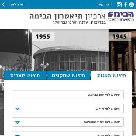
חזרה לאתר
צרו קשר
ארכיון
תיאטרון הבימה
בנדיבות: עדנה וארנן גבריאלי
חיפוש
הצגות
חיפוש
שחקנים
חיפוש
יוצרים
חיפוש לפי שם ההצגה
חיפוש לפי א - ב
חיפוש לפי א - ב
חיפוש לפי שנת ההעלאה
חיפוש לפי שנת ההעלאה
חיפוש לפי סוגה
חיפוש לפי סוגה