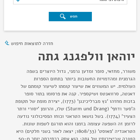
חפש
חזרה לתוצאות חיפוש
יוהאן וולפגנג גתה
משורר, מחזאי, סופר ומדען גרמני, גדול היוצרים בשפה
הגרמנית ומהדמויות החשובות ביותר בתחום הספרות
העולמית. יש המשווים את שיעור קומתו לשיעור קומתם של
דאנטה, סרוואנטס ושיקספיר. קנה את פרסומו בתור סופר
בזכות מחזהו 'גץ מברליכינגן' (1773), יצירת מופת של תקופת
ה'סער ודחף' (Sturm und Drang) שלו, והרומן 'יסורי ורתר
הצעיר' (1774). בשל נושאו הטראגי וכוחו הפסיכולוגי נודעה
לרומן זה השפעה עצומה בזמנו והוא תורגם לשפות שונות.
הטראגדיה 'פאוסט' (1808/33; יצאה לאור בשני חלקים) היא
הטובה שביצירותיו של גתה; הוא עסק בכתיבתה יותר מ-50