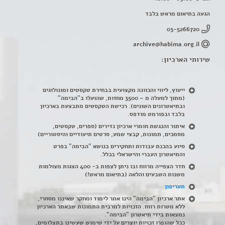
הגעה בתיאום מראש בלבד
03-5266720
archive@habima.org.il
שירותי הארכיון:
ייעוץ, ליווי והכוונה מקצועית בבחירת טקסטים ומונולוגים
(מתוך למעלה מ – 3500 מחזות, שהועלו ב"הבימה"
ובתיאטרונים השונים). רכישת הטקסטים מתבצעת בארכיון
בלבד ובפורמט מודפס.
איתור והנגשת חומרי ארכיון נדירים
(
ספרים, טקסטים,
מסמכים, תמונות, קבצי שמע, סרטים תיעודיים והיסטוריים)
סיוע בהכנת עבודות ותחקירים בנושא "הבימה" בפרט
והתיאטרון העברי והישראלי בכלל
.
חדר הצפייה מרווח ובו ניתן לצפות ב- 400 הצגות מצולמות
משנות השבעים והלאה (בתיאום מראש!)
תעריפון
אתר ארכיון "הבימה" הינו אתר לימוד ומחקר שאיננו מסחרי,
ללא מטרות רווח. הזכויות למרבית התמונות שבאתר הארכיון
נמצאות בידי תיאטרון "הבימה".
ככל שהופרו זכויות יוצרים על ידי שימוש שעשינו בתצלומים,