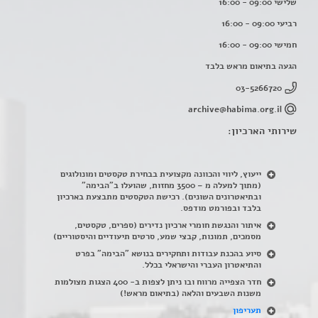
שלישי 09:00 - 16:00
רביעי 09:00 - 16:00
חמישי 09:00 - 16:00
הגעה בתיאום מראש בלבד
03-5266720
archive@habima.org.il
שירותי הארכיון:
ייעוץ, ליווי והכוונה מקצועית בבחירת טקסטים ומונולוגים
(מתוך למעלה מ – 3500 מחזות, שהועלו ב"הבימה"
ובתיאטרונים השונים). רכישת הטקסטים מתבצעת בארכיון
בלבד ובפורמט מודפס.
איתור והנגשת חומרי ארכיון נדירים
(
ספרים, טקסטים,
מסמכים, תמונות, קבצי שמע, סרטים תיעודיים והיסטוריים)
סיוע בהכנת עבודות ותחקירים בנושא "הבימה" בפרט
והתיאטרון העברי והישראלי בכלל
.
חדר הצפייה מרווח ובו ניתן לצפות ב- 400 הצגות מצולמות
משנות השבעים והלאה (בתיאום מראש!)
תעריפון