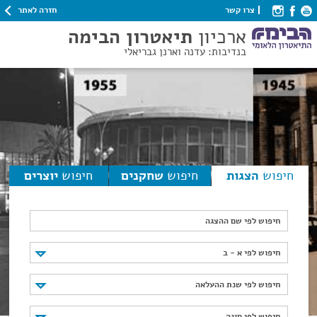
חזרה לאתר
צרו קשר
ארכיון
תיאטרון הבימה
בנדיבות: עדנה וארנן גבריאלי
חיפוש
הצגות
חיפוש
שחקנים
חיפוש
יוצרים
חיפוש לפי שם ההצגה
חיפוש לפי א - ב
חיפוש לפי א - ב
חיפוש לפי שנת ההעלאה
חיפוש לפי שנת ההעלאה
חיפוש לפי סוגה
חיפוש לפי סוגה