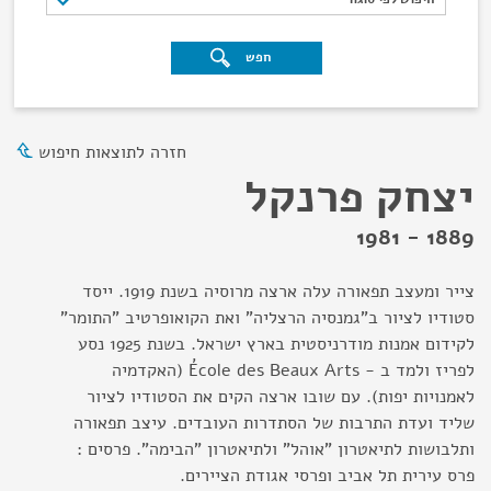
חפש
חזרה לתוצאות חיפוש
יצחק פרנקל
1889 - 1981
צייר ומעצב תפאורה עלה ארצה מרוסיה בשנת 1919. ייסד
סטודיו לציור ב"גמנסיה הרצליה" ואת הקואופרטיב "התומר"
לקידום אמנות מודרניסטית בארץ ישראל. בשנת 1925 נסע
לפריז ולמד ב - École des Beaux Arts (האקדמיה
לאמנויות יפות). עם שובו ארצה הקים את הסטודיו לציור
שליד ועדת התרבות של הסתדרות העובדים. עיצב תפאורה
ותלבושות לתיאטרון "אוהל" ולתיאטרון "הבימה". פרסים :
פרס עירית תל אביב ופרסי אגודת הציירים.