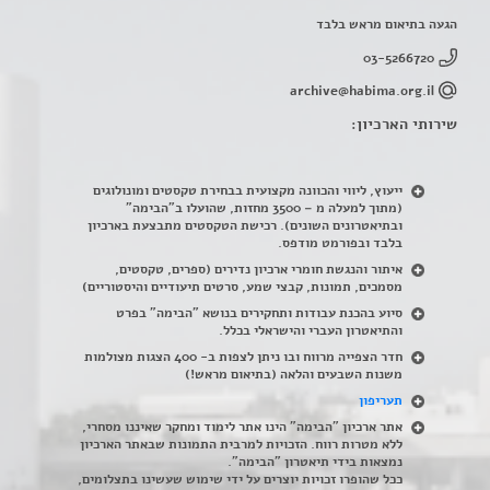
הגעה בתיאום מראש בלבד
03-5266720
archive@habima.org.il
שירותי הארכיון:
ייעוץ, ליווי והכוונה מקצועית בבחירת טקסטים ומונולוגים
(מתוך למעלה מ – 3500 מחזות, שהועלו ב"הבימה"
ובתיאטרונים השונים). רכישת הטקסטים מתבצעת בארכיון
בלבד ובפורמט מודפס.
איתור והנגשת חומרי ארכיון נדירים
(
ספרים, טקסטים,
מסמכים, תמונות, קבצי שמע, סרטים תיעודיים והיסטוריים)
סיוע בהכנת עבודות ותחקירים בנושא "הבימה" בפרט
והתיאטרון העברי והישראלי בכלל
.
חדר הצפייה מרווח ובו ניתן לצפות ב- 400 הצגות מצולמות
משנות השבעים והלאה (בתיאום מראש!)
תעריפון
אתר ארכיון "הבימה" הינו אתר לימוד ומחקר שאיננו מסחרי,
ללא מטרות רווח. הזכויות למרבית התמונות שבאתר הארכיון
נמצאות בידי תיאטרון "הבימה".
ככל שהופרו זכויות יוצרים על ידי שימוש שעשינו בתצלומים,