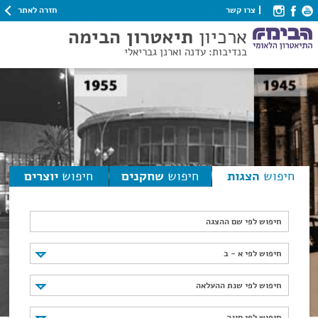
חזרה לאתר
צרו קשר
ארכיון
תיאטרון הבימה
בנדיבות: עדנה וארנן גבריאלי
חיפוש
הצגות
חיפוש
שחקנים
חיפוש
יוצרים
חיפוש לפי שם ההצגה
חיפוש לפי א - ב
חיפוש לפי א - ב
חיפוש לפי שנת ההעלאה
חיפוש לפי שנת ההעלאה
חיפוש לפי סוגה
חיפוש לפי סוגה