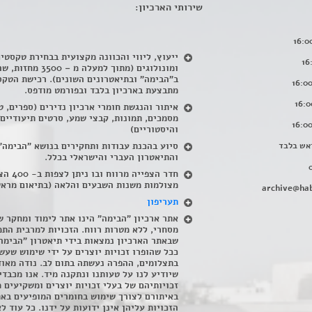
שירותי הארכיון:
ייעוץ, ליווי והכוונה מקצועית בבחירת טקסטי
ומונולוגים (מתוך למעלה מ – 500
ב"הבימה" ובתיאטרונים השונים). רכישת הטקס
מתבצעת בארכיון בלבד ובפורמט מודפס.
איתור והנגשת חומרי ארכיון נדירים
(
ספרים, ט
מסמכים, תמונות, קבצי שמע, סרטים תיעודיים
והיסטוריים)
אש בלבד
סיוע בהכנת עבודות ותחקירים בנושא "הבימה"
והתיאטרון העברי והישראלי בכלל
.
חדר הצפייה מרווח ובו
מצולמות משנות השבעים והלאה (בתיאום מראש
archive@hab
תעריפון
אתר ארכיון "הבימה" הינו אתר לימוד ומחקר ש
מסחרי, ללא מטרות רווח. הזכויות למרבית התמ
שבאתר הארכיון נמצאות בידי תיאטרון "הבימה
ככל שהופרו זכויות יוצרים על ידי שימוש שעשי
בתצלומים, ההפרה נעשתה בתום לב. נודה מאוד
שיודיע לנו על טעותנו ונתקנה מיד. אנו מכבדי
זכויותיהם של בעלי זכויות יוצרים ומשקיעים 
באיתורם לצורך שימוש בחומרים המופיעים בא
הזכויות עליהן אינן ידועות על ידנו. כל עוד ל