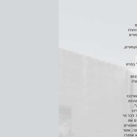
ם
3 מחזות, שהועלו
טים
קסטים,
 בפרט
 ניתן לצפות ב- 400 הצגות
!)
איננו
ונות
".
נו
 לכל מי
ם את
מאמצים
תר, אשר
א אותרו