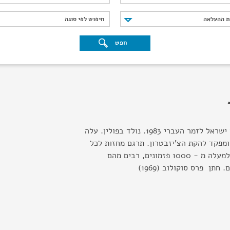
נת ההעלאה
חיפוש לפי סוגה
ת ההעלאה
חיפוש לפי סוגה
חפש
משורר ועיתנאי. חתן פרס ישראל לזמר העברי 1983. נולד בפולין. עלה
 1936 מייסד ומפקד להקת הצ'יזבטרון. תרגם מחזות לכל
התיאטרונים בארץ וכתב למעלה מ - 1000 פזמונים, רבים מהם
חתן פרס סוקולוב (1969)