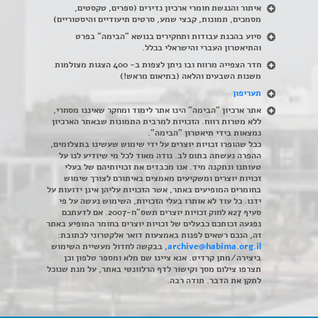
איתור והנגשת חומרי ארכיון נדירים
(
ספרים, טקסטים,
מסמכים, תמונות, קבצי שמע, סרטים תיעודיים והיסטוריים)
סיוע בהכנת עבודות ותחקירים בנושא "הבימה" בפרט
והתיאטרון העברי והישראלי בכלל
.
חדר הצפייה מרווח ובו ניתן לצפות ב- 400 הצגות מצולמות
משנות השבעים והלאה (בתיאום מראש!)
תעריפון
אתר ארכיון "הבימה" הינו אתר לימוד ומחקר שאיננו מסחרי,
ללא מטרות רווח. הזכויות למרבית התמונות שבאתר הארכיון
נמצאות בידי תיאטרון "הבימה".
ככל שהופרו זכויות יוצרים על ידי שימוש שעשינו בתצלומים,
ההפרה נעשתה בתום לב. נודה מאוד לכל מי שיודיע לנו על
טעותנו ונתקנה מיד. אנו מכבדים את זכויותיהם של בעלי
זכויות יוצרים ומשקיעים מאמצים באיתורם לצורך שימוש
בחומרים המופיעים באתר, אשר הזכויות עליהן אינן ידועות על
ידנו. כל עוד לא אותרו בעלי הזכויות, השימוש נעשה על פי
סעיף 27א לחוק זכויות יוצרים תשס"ח-2007. אם לדעתכם
נפגעה זכותכם כבעלים של זכויות יוצרים בחומר המופיע באתר
זה, הנכם רשאים לפנות באמצעות דואר אלקטרוני לכתובת:
archive@habima.org.il
, בבקשה לחדול מעשיית השימוש
ביצירה/מתן קרדיט. אנא ציינו שם מלא ומספר טלפון וכן
תצרפו צילום מסך וקישור לדף הרלוונטי באתר, על מנת שנוכל
לתקן את הדבר. תודה רבה.