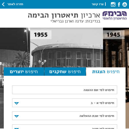
חזרה לאתר
צרו קשר
ארכיון
תיאטרון הבימה
בנדיבות: עדנה וארנן גבריאלי
חיפוש
הצגות
חיפוש
שחקנים
חיפוש
יוצרים
חיפוש לפי שם ההצגה
חיפוש לפי א - ב
חיפוש לפי א - ב
חיפוש לפי שנת ההעלאה
חיפוש לפי שנת ההעלאה
חיפוש לפי סוגה
חיפוש לפי סוגה