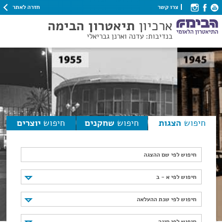
חזרה לאתר
צרו קשר
ארכיון
תיאטרון הבימה
בנדיבות: עדנה וארנן גבריאלי
חיפוש
הצגות
חיפוש
שחקנים
חיפוש
יוצרים
חיפוש לפי שם ההצגה
חיפוש לפי א - ב
חיפוש לפי א - ב
חיפוש לפי שנת ההעלאה
חיפוש לפי שנת ההעלאה
חיפוש לפי סוגה
חיפוש לפי סוגה