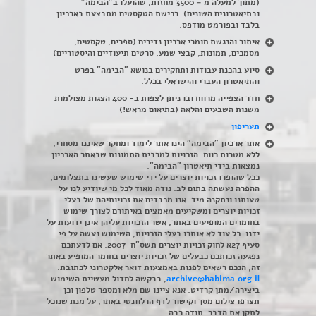
(מתוך למעלה מ – 3500 מחזות, שהועלו ב"הבימה"
ובתיאטרונים השונים). רכישת הטקסטים מתבצעת בארכיון
בלבד ובפורמט מודפס.
איתור והנגשת חומרי ארכיון נדירים
(
ספרים, טקסטים,
מסמכים, תמונות, קבצי שמע, סרטים תיעודיים והיסטוריים)
סיוע בהכנת עבודות ותחקירים בנושא "הבימה" בפרט
והתיאטרון העברי והישראלי בכלל
.
חדר הצפייה מרווח ובו ניתן לצפות ב- 400 הצגות מצולמות
משנות השבעים והלאה (בתיאום מראש!)
תעריפון
אתר ארכיון "הבימה" הינו אתר לימוד ומחקר שאיננו מסחרי,
ללא מטרות רווח. הזכויות למרבית התמונות שבאתר הארכיון
נמצאות בידי תיאטרון "הבימה".
ככל שהופרו זכויות יוצרים על ידי שימוש שעשינו בתצלומים,
ההפרה נעשתה בתום לב. נודה מאוד לכל מי שיודיע לנו על
טעותנו ונתקנה מיד. אנו מכבדים את זכויותיהם של בעלי
זכויות יוצרים ומשקיעים מאמצים באיתורם לצורך שימוש
בחומרים המופיעים באתר, אשר הזכויות עליהן אינן ידועות על
ידנו. כל עוד לא אותרו בעלי הזכויות, השימוש נעשה על פי
סעיף 27א לחוק זכויות יוצרים תשס"ח-2007. אם לדעתכם
נפגעה זכותכם כבעלים של זכויות יוצרים בחומר המופיע באתר
זה, הנכם רשאים לפנות באמצעות דואר אלקטרוני לכתובת:
archive@habima.org.il
, בבקשה לחדול מעשיית השימוש
ביצירה/מתן קרדיט. אנא ציינו שם מלא ומספר טלפון וכן
תצרפו צילום מסך וקישור לדף הרלוונטי באתר, על מנת שנוכל
לתקן את הדבר. תודה רבה.