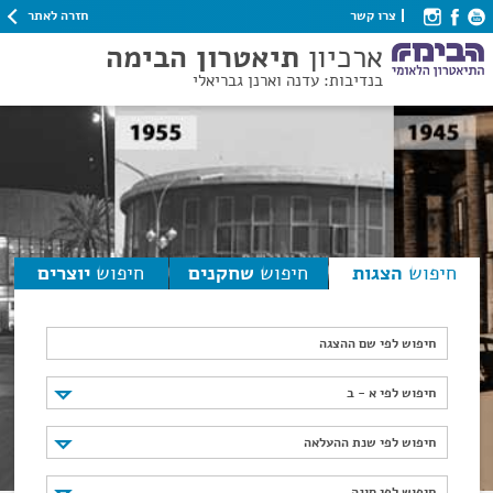
חזרה לאתר
צרו קשר
ארכיון
תיאטרון הבימה
בנדיבות: עדנה וארנן גבריאלי
חיפוש
הצגות
חיפוש
שחקנים
חיפוש
יוצרים
חיפוש לפי שם ההצגה
חיפוש לפי א - ב
חיפוש לפי א - ב
חיפוש לפי שנת ההעלאה
חיפוש לפי שנת ההעלאה
חיפוש לפי סוגה
חיפוש לפי סוגה