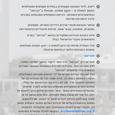
ייעוץ, ליווי והכוונה מקצועית בבחירת טקסטים ומונולוגים
(מתוך למעלה מ – 3500 מחזות, שהועלו ב"הבימה"
ובתיאטרונים השונים). רכישת הטקסטים מתבצעת בארכיון
בלבד ובפורמט מודפס.
איתור והנגשת חומרי ארכיון נדירים
(
ספרים, טקסטים,
מסמכים, תמונות, קבצי שמע, סרטים תיעודיים והיסטוריים)
סיוע בהכנת עבודות ותחקירים בנושא "הבימה" בפרט
והתיאטרון העברי והישראלי בכלל
.
חדר הצפייה מרווח ובו ניתן לצפות ב- 400 הצגות מצולמות
משנות השבעים והלאה (בתיאום מראש!)
תעריפון
אתר ארכיון "הבימה" הינו אתר לימוד ומחקר שאיננו מסחרי,
ללא מטרות רווח. הזכויות למרבית התמונות שבאתר הארכיון
נמצאות בידי תיאטרון "הבימה".
ככל שהופרו זכויות יוצרים על ידי שימוש שעשינו בתצלומים,
ההפרה נעשתה בתום לב. נודה מאוד לכל מי שיודיע לנו על
טעותנו ונתקנה מיד. אנו מכבדים את זכויותיהם של בעלי
זכויות יוצרים ומשקיעים מאמצים באיתורם לצורך שימוש
בחומרים המופיעים באתר, אשר הזכויות עליהן אינן ידועות על
ידנו. כל עוד לא אותרו בעלי הזכויות, השימוש נעשה על פי
סעיף 27א לחוק זכויות יוצרים תשס"ח-2007. אם לדעתכם
נפגעה זכותכם כבעלים של זכויות יוצרים בחומר המופיע באתר
זה, הנכם רשאים לפנות באמצעות דואר אלקטרוני לכתובת:
archive@habima.org.il
, בבקשה לחדול מעשיית השימוש