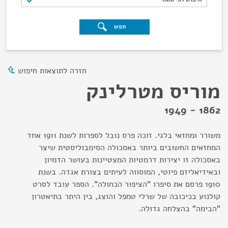
חפש
חזרה לתוצאות חיפוש
מוריס מטרלינק
1862 - 1949
משורר ומחזאי בלגי. זוכה פרס נובל לספרות לשנת 1911 אחד
המחזאים החשובים ביותר באסכולה הסימבוליסטית שיצר
באסכולה זו יצירות דרמטיות המצטיינות בעושר הדמיון
ובאידיאליזם פיוטי, המוסווה לעיתים בצורת אגדה. בשנת
1910 פרסם את סיפרו "הציפור הכחולה". הספר עובד לסרט
קולנוע בכיכובה של שרלי טמפל והוצג, בין היתר בתיאטרון
"הבימה" בהצלחה גדולה.