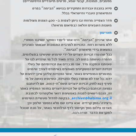
מסמכים, תמונות, קבצי שמע, סרטים תיעודיים והיסטוריים)
סיוע בהכנת עבודות ותחקירים בנושא "הבימה" בפרט
והתיאטרון העברי והישראלי בכלל
.
חדר הצפייה מרווח ובו ניתן לצפות ב- 400 הצגות מצולמות
משנות השבעים והלאה (בתיאום מראש!)
תעריפון
אתר ארכיון "הבימה" הינו אתר לימוד ומחקר שאיננו מסחרי,
ללא מטרות רווח. הזכויות למרבית התמונות שבאתר הארכיון
נמצאות בידי תיאטרון "הבימה".
ככל שהופרו זכויות יוצרים על ידי שימוש שעשינו בתצלומים,
ההפרה נעשתה בתום לב. נודה מאוד לכל מי שיודיע לנו על
טעותנו ונתקנה מיד. אנו מכבדים את זכויותיהם של בעלי
זכויות יוצרים ומשקיעים מאמצים באיתורם לצורך שימוש
בחומרים המופיעים באתר, אשר הזכויות עליהן אינן ידועות על
ידנו. כל עוד לא אותרו בעלי הזכויות, השימוש נעשה על פי
סעיף 27א לחוק זכויות יוצרים תשס"ח-2007. אם לדעתכם
נפגעה זכותכם כבעלים של זכויות יוצרים בחומר המופיע באתר
זה, הנכם רשאים לפנות באמצעות דואר אלקטרוני לכתובת:
archive@habima.org.il
, בבקשה לחדול מעשיית השימוש
ביצירה/מתן קרדיט. אנא ציינו שם מלא ומספר טלפון וכן
תצרפו צילום מסך וקישור לדף הרלוונטי באתר, על מנת שנוכל
לתקן את הדבר. תודה רבה.