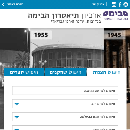
חזרה לאתר
צרו קשר
ארכיון
תיאטרון הבימה
בנדיבות: עדנה וארנן גבריאלי
חיפוש
הצגות
חיפוש
שחקנים
חיפוש
יוצרים
חיפוש לפי שם ההצגה
חיפוש לפי א - ב
חיפוש לפי א - ב
חיפוש לפי שנת ההעלאה
חיפוש לפי שנת ההעלאה
חיפוש לפי סוגה
חיפוש לפי סוגה