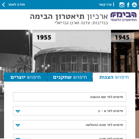
חזרה לאתר
צרו קשר
ארכיון
תיאטרון הבימה
בנדיבות: עדנה וארנן גבריאלי
חיפוש
הצגות
חיפוש
שחקנים
חיפוש
יוצרים
חיפוש לפי שם ההצגה
חיפוש לפי א - ב
חיפוש לפי א - ב
חיפוש לפי שנת ההעלאה
חיפוש לפי שנת ההעלאה
חיפוש לפי סוגה
חיפוש לפי סוגה