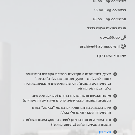
שלישי 09:00 - 16:00
רביעי 09:00 - 16:00
חמישי 09:00 - 16:00
הגעה בתיאום מראש בלבד
03-5266720
archive@habima.org.il
שירותי הארכיון:
ייעוץ, ליווי והכוונה מקצועית בבחירת טקסטים ומונולוגים
(מתוך למעלה מ – 3500 מחזות, שהועלו ב"הבימה"
ובתיאטרונים השונים). רכישת הטקסטים מתבצעת בארכיון
בלבד ובפורמט מודפס.
איתור והנגשת חומרי ארכיון נדירים
(
ספרים, טקסטים,
מסמכים, תמונות, קבצי שמע, סרטים תיעודיים והיסטוריים)
סיוע בהכנת עבודות ותחקירים בנושא "הבימה" בפרט
והתיאטרון העברי והישראלי בכלל
.
חדר הצפייה מרווח ובו ניתן לצפות ב- 400 הצגות מצולמות
משנות השבעים והלאה (בתיאום מראש!)
תעריפון