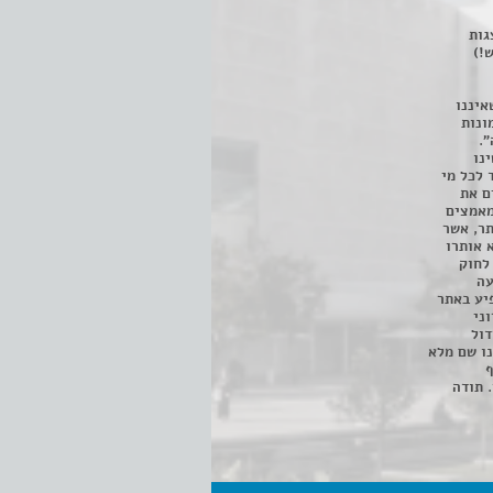
 ניתן לצפות ב- 400 הצגות
!)
איננו
ונות
".
נו
 לכל מי
ם את
מאמצים
תר, אשר
א אותרו
ת, השימוש נעשה על פי סעיף 27א לחוק
נפגעה
יע באתר
ני
דול
ו שם מלא
ף
 תודה