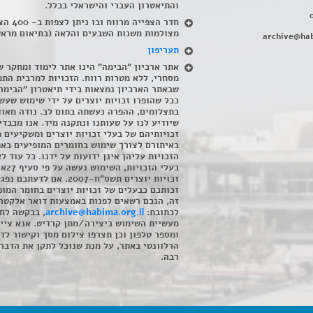
והתיאטרון העברי והישראלי בכלל
.
חדר הצפייה מרווח ובו
מצולמות משנות השבעים והלאה (בתיאום מראש
archive@hab
תעריפון
אתר ארכיון "הבימה" הינו אתר לימוד ומחקר ש
מסחרי, ללא מטרות רווח. הזכויות למרבית התמ
שבאתר הארכיון נמצאות בידי תיאטרון "הבימה
ככל שהופרו זכויות יוצרים על ידי שימוש שעשי
בתצלומים, ההפרה נעשתה בתום לב. נודה מאוד
שיודיע לנו על טעותנו ונתקנה מיד. אנו מכבדי
זכויותיהם של בעלי זכויות יוצרים ומשקיעים 
באיתורם לצורך שימוש בחומרים המופיעים בא
הזכויות עליהן אינן ידועות על ידנו. כל עוד ל
בעלי הזכויו
זכויות יוצרים תשס"ח-2007. אם לדעתכם 
זכותכם כבעלים של זכויות יוצרים בחומר המופ
זה, הנכם רשאים לפנות באמצעות דואר אלקטרו
לכתובת:
archive@habima.org.il
, בבקשה לח
מעשיית השימוש ביצירה/מתן קרדיט. אנא ציינ
ומספר טלפון וכן תצרפו צילום מסך וקישור לד
הרלוונטי באתר, על מנת שנוכל לתקן את הדבר.
רבה.