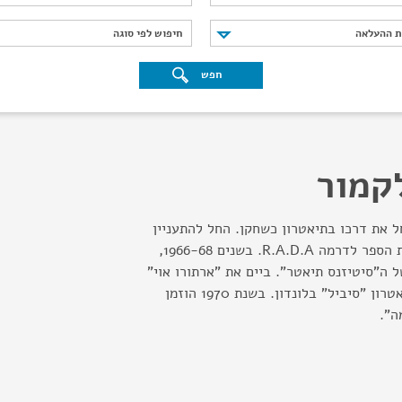
נת ההעלאה
חיפוש לפי סוגה
ת ההעלאה
חיפוש לפי סוגה
חפש
קמור
ל את דרכו בתיאטרון כשחקן. החל להתעניין
בבימוי בהיותו מורה בבית הספר לדרמה R.A.D.A. בשנים 1966-68,
 ה"סיטיזנס תיאטר". ביים את "ארתורו אוי"
בפסטיבל אדינבורג ובתיאטרון "סיביל" בלונדון. בשנת 1970 הוזמן
ה".