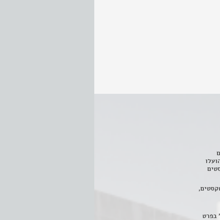
ם
3 מחזות, שהועלו
טים
קסטים,
 בפרט