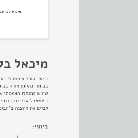
חיפוש לפי ש
חיפוש לפי שנ
מיכאל בל
במאי וסופר אוסטרלי. הח
שימש כמנהלו האמנותי של
לביים את ההצגה ב"הבימ
בימוי: