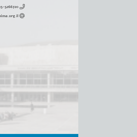
03-5266720
ima.org.il