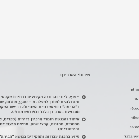
שירותי הארכיון:
ייעוץ, ליווי והכוונה מקצועית בבחירת טקסטי
ומונולוגים (מתוך למעלה מ – 500
ב"הבימה" ובתיאטרונים השונים). רכישת הטקס
מתבצעת בארכיון בלבד ובפורמט מודפס.
איתור והנגשת חומרי ארכיון נדירים
(
ספרים, ט
מסמכים, תמונות, קבצי שמע, סרטים תיעודיים
והיסטוריים)
אש בלבד
סיוע בהכנת עבודות ותחקירים בנושא "הבימה"