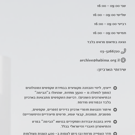
שני 09:00 - 16:00
שלישי 09:00 - 16:00
רביעי 09:00 - 16:00
חמישי 09:00 - 16:00
הגעה בתיאום מראש בלבד
03-5266720
archive@habima.org.il
שירותי הארכיון:
ייעוץ, ליווי והכוונה מקצועית בבחירת טקסטים ומונולוגים
(מתוך למעלה מ – 3500 מחזות, שהועלו ב"הבימה"
ובתיאטרונים השונים). רכישת הטקסטים מתבצעת בארכיון
בלבד ובפורמט מודפס.
איתור והנגשת חומרי ארכיון נדירים
(
ספרים, טקסטים,
מסמכים, תמונות, קבצי שמע, סרטים תיעודיים והיסטוריים)
סיוע בהכנת עבודות ותחקירים בנושא "הבימה" בפרט
והתיאטרון העברי והישראלי בכלל
.
חדר הצפייה מרווח ובו ניתן לצפות ב- 400 הצגות מצולמות