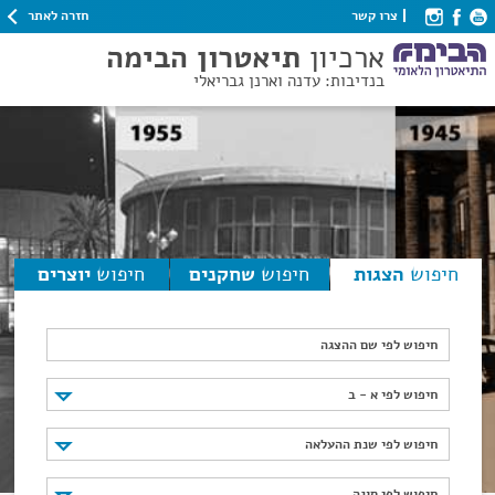
חזרה לאתר
צרו קשר
ארכיון
תיאטרון הבימה
בנדיבות: עדנה וארנן גבריאלי
חיפוש
הצגות
חיפוש
שחקנים
חיפוש
יוצרים
חיפוש לפי שם ההצגה
חיפוש לפי א - ב
חיפוש לפי א - ב
חיפוש לפי שנת ההעלאה
חיפוש לפי שנת ההעלאה
חיפוש לפי סוגה
חיפוש לפי סוגה