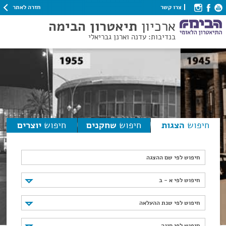
חזרה לאתר
צרו קשר
ארכיון
תיאטרון הבימה
בנדיבות: עדנה וארנן גבריאלי
חיפוש
הצגות
חיפוש
שחקנים
חיפוש
יוצרים
חיפוש לפי שם ההצגה
חיפוש לפי א - ב
חיפוש לפי א - ב
חיפוש לפי שנת ההעלאה
חיפוש לפי שנת ההעלאה
חיפוש לפי סוגה
חיפוש לפי סוגה