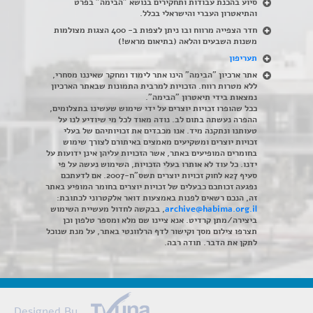
סיוע בהכנת עבודות ותחקירים בנושא "הבימה" בפרט
והתיאטרון העברי והישראלי בכלל
.
חדר הצפייה מרווח ובו ניתן לצפות ב- 400 הצגות מצולמות
משנות השבעים והלאה (בתיאום מראש!)
תעריפון
אתר ארכיון "הבימה" הינו אתר לימוד ומחקר שאיננו מסחרי,
ללא מטרות רווח. הזכויות למרבית התמונות שבאתר הארכיון
נמצאות בידי תיאטרון "הבימה".
ככל שהופרו זכויות יוצרים על ידי שימוש שעשינו בתצלומים,
ההפרה נעשתה בתום לב. נודה מאוד לכל מי שיודיע לנו על
טעותנו ונתקנה מיד. אנו מכבדים את זכויותיהם של בעלי
זכויות יוצרים ומשקיעים מאמצים באיתורם לצורך שימוש
בחומרים המופיעים באתר, אשר הזכויות עליהן אינן ידועות על
ידנו. כל עוד לא אותרו בעלי הזכויות, השימוש נעשה על פי
סעיף 27א לחוק זכויות יוצרים תשס"ח-2007. אם לדעתכם
נפגעה זכותכם כבעלים של זכויות יוצרים בחומר המופיע באתר
זה, הנכם רשאים לפנות באמצעות דואר אלקטרוני לכתובת:
archive@habima.org.il
, בבקשה לחדול מעשיית השימוש
ביצירה/מתן קרדיט. אנא ציינו שם מלא ומספר טלפון וכן
תצרפו צילום מסך וקישור לדף הרלוונטי באתר, על מנת שנוכל
לתקן את הדבר. תודה רבה.
Designed By