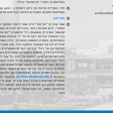
והתיאטרון העברי והישראלי בכלל
.
חדר הצפייה מרווח ובו
מצולמות משנות השבעים והלאה (בתיאום מראש
archive@hab
תעריפון
אתר ארכיון "הבימה" הינו אתר לימוד ומחקר ש
מסחרי, ללא מטרות רווח. הזכויות למרבית התמ
שבאתר הארכיון נמצאות בידי תיאטרון "הבימה
ככל שהופרו זכויות יוצרים על ידי שימוש שעשי
בתצלומים, ההפרה נעשתה בתום לב. נודה מאוד
שיודיע לנו על טעותנו ונתקנה מיד. אנו מכבדי
זכויותיהם של בעלי זכויות יוצרים ומשקיעים 
באיתורם לצורך שימוש בחומרים המופיעים בא
הזכויות עליהן אינן ידועות על ידנו. כל עוד ל
בעלי הזכויו
זכויות יוצרים תשס"ח-2007. אם לדעתכם 
זכותכם כבעלים של זכויות יוצרים בחומר המופ
זה, הנכם רשאים לפנות באמצעות דואר אלקטרו
לכתובת:
archive@habima.org.il
, בבקשה לח
מעשיית השימוש ביצירה/מתן קרדיט. אנא ציינ
ומספר טלפון וכן תצרפו צילום מסך וקישור לד
הרלוונטי באתר, על מנת שנוכל לתקן את הדבר.
רבה.