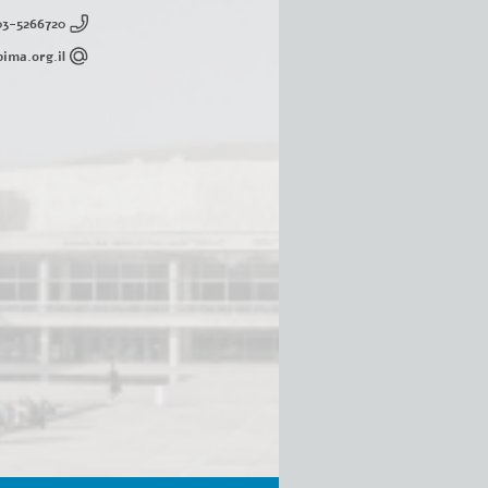
03-5266720
ima.org.il