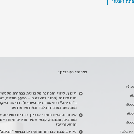
ונת ואנטון
שירותי הארכיון:
ייעוץ, ליווי והכוונה מקצועית בבחירת טקסטי
ומונולוגים (מתוך למעלה מ – 500
ב"הבימה" ובתיאטרונים השונים). רכישת הטקס
מתבצעת בארכיון בלבד ובפורמט מודפס.
איתור והנגשת חומרי ארכיון נדירים
(
ספרים, ט
מסמכים, תמונות, קבצי שמע, סרטים תיעודיים
והיסטוריים)
אש בלבד
סיוע בהכנת עבודות ותחקירים בנושא "הבימה"