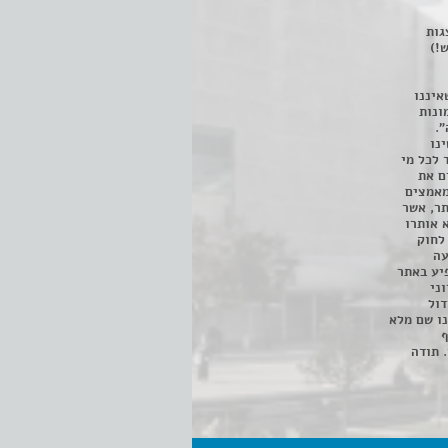
 ניתן לצפות ב- 400 הצגות
!)
איננו
ונות
".
נו
 לכל מי
ם את
מאמצים
תר, אשר
א אותרו
ת, השימוש נעשה על פי סעיף 27א לחוק
נפגעה
יע באתר
ני
דול
ו שם מלא
ף
 תודה