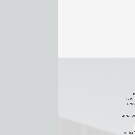
ם
3 מחזות, שהועלו
טים
קסטים,
 בפרט