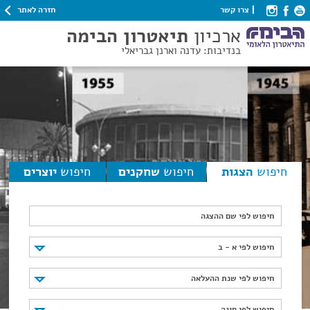
חזרה לאתר
צרו קשר
ארכיון
תיאטרון הבימה
בנדיבות: עדנה וארנן גבריאלי
חיפוש
הצגות
חיפוש
שחקנים
חיפוש
יוצרים
חיפוש לפי שם ההצגה
חיפוש לפי א - ב
חיפוש לפי א - ב
חיפוש לפי שנת ההעלאה
חיפוש לפי שנת ההעלאה
חיפוש לפי סוגה
חיפוש לפי סוגה