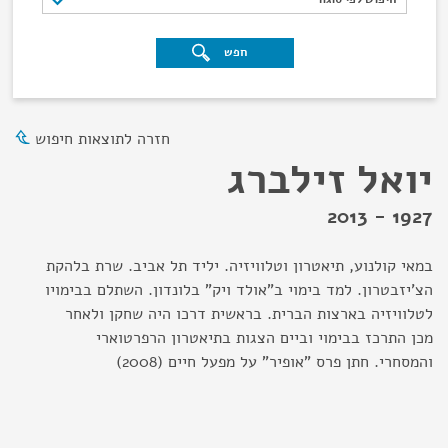
חפש
חזרה לתוצאות חיפוש
יואל זילברג
1927 - 2013
במאי קולנוע, תיאטרון וטלוויזיה. יליד תל אביב. שרת בלהקת
הצ'יזבטרון. למד בימוי ב"אולד ויק" בלונדון. השתלם בבימויו
לטלוויזיה בארצות הברית. בראשית דרכו היה שחקן ולאחר
מכן התרכז בבימוי וביים הצגות בתיאטרון הרפרטוארי
והמסחרי. חתן פרס "אופיר" על מפעל חיים (2008)