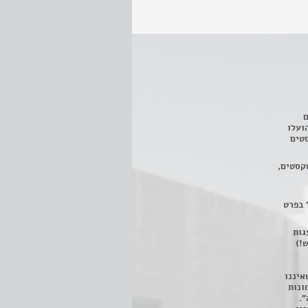
ם
3 מחזות, שהועלו
טים
קסטים,
 בפרט
 ניתן לצפות ב- 400 הצגות
!)
איננו
ונות
".