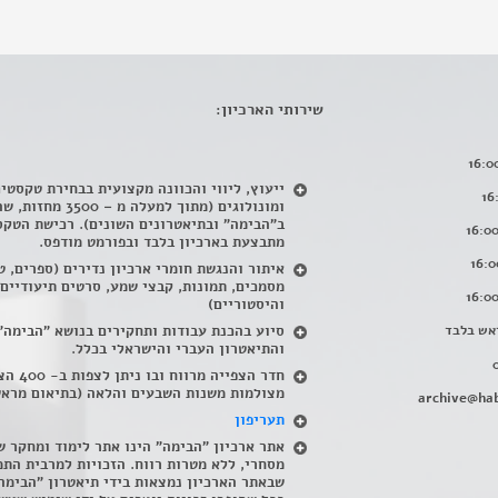
שירותי הארכיון:
ייעוץ, ליווי והכוונה מקצועית בבחירת טקסטי
ומונולוגים (מתוך למעלה מ – 500
ב"הבימה" ובתיאטרונים השונים). רכישת הטקס
מתבצעת בארכיון בלבד ובפורמט מודפס.
איתור והנגשת חומרי ארכיון נדירים
(
ספרים, ט
מסמכים, תמונות, קבצי שמע, סרטים תיעודיים
והיסטוריים)
אש בלבד
סיוע בהכנת עבודות ותחקירים בנושא "הבימה"
והתיאטרון העברי והישראלי בכלל
.
חדר הצפייה מרווח ובו
מצולמות משנות השבעים והלאה (בתיאום מראש
archive@hab
תעריפון
אתר ארכיון "הבימה" הינו אתר לימוד ומחקר ש
מסחרי, ללא מטרות רווח. הזכויות למרבית התמ
שבאתר הארכיון נמצאות בידי תיאטרון "הבימה