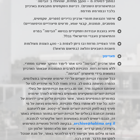
(מתוך למעלה מ – 3500 מחזות, שהועלו ב"הבימה"
ובתיאטרונים השונים). רכישת הטקסטים מתבצעת בארכיון
בלבד ובפורמט מודפס.
איתור והנגשת חומרי ארכיון נדירים
(
ספרים, טקסטים,
מסמכים, תמונות, קבצי שמע, סרטים תיעודיים והיסטוריים)
סיוע בהכנת עבודות ותחקירים בנושא "הבימה" בפרט
והתיאטרון העברי והישראלי בכלל
.
חדר הצפייה מרווח ובו ניתן לצפות ב- 400 הצגות מצולמות
משנות השבעים והלאה (בתיאום מראש!)
תעריפון
אתר ארכיון "הבימה" הינו אתר לימוד ומחקר שאיננו מסחרי,
ללא מטרות רווח. הזכויות למרבית התמונות שבאתר הארכיון
נמצאות בידי תיאטרון "הבימה".
ככל שהופרו זכויות יוצרים על ידי שימוש שעשינו בתצלומים,
ההפרה נעשתה בתום לב. נודה מאוד לכל מי שיודיע לנו על
טעותנו ונתקנה מיד. אנו מכבדים את זכויותיהם של בעלי
זכויות יוצרים ומשקיעים מאמצים באיתורם לצורך שימוש
בחומרים המופיעים באתר, אשר הזכויות עליהן אינן ידועות על
ידנו. כל עוד לא אותרו בעלי הזכויות, השימוש נעשה על פי
סעיף 27א לחוק זכויות יוצרים תשס"ח-2007. אם לדעתכם
נפגעה זכותכם כבעלים של זכויות יוצרים בחומר המופיע באתר
זה, הנכם רשאים לפנות באמצעות דואר אלקטרוני לכתובת:
archive@habima.org.il
, בבקשה לחדול מעשיית השימוש
ביצירה/מתן קרדיט. אנא ציינו שם מלא ומספר טלפון וכן
תצרפו צילום מסך וקישור לדף הרלוונטי באתר, על מנת שנוכל
לתקן את הדבר. תודה רבה.