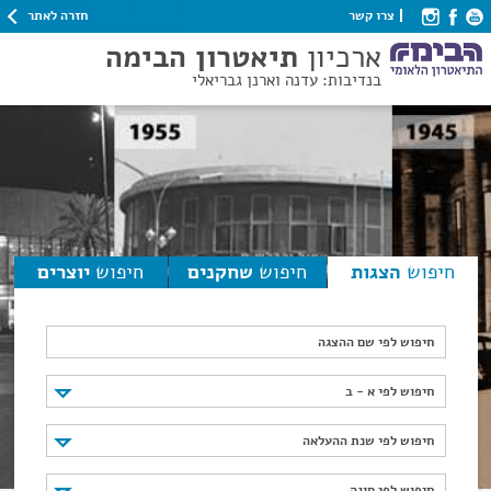
חזרה לאתר
צרו קשר
ארכיון
תיאטרון הבימה
בנדיבות: עדנה וארנן גבריאלי
חיפוש
הצגות
חיפוש
שחקנים
חיפוש
יוצרים
חיפוש לפי שם ההצגה
חיפוש לפי א - ב
חיפוש לפי א - ב
חיפוש לפי שנת ההעלאה
חיפוש לפי שנת ההעלאה
חיפוש לפי סוגה
חיפוש לפי סוגה