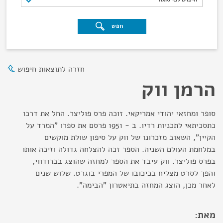
חפש
חזרה לתוצאות חיפוש
הרמן ווק
סופר ומחזאי יהודי אמריקאי. זוכה פרס פוליצר. החל את דרכו
כתסכיתאי לתכניות רדיו. ב - 1951 פרסם את ספרו "המרד על
הקיין", השאוב מזכרונו של ווק על סיפון שולת מוקשים
במלחמת העולם השניה. הספר זכה להצלחה גדולה וזיכה אותו
בפרס פוליצר. ווק עיבד את הספר למחזה שהוצג בברודווי,
והפך לסרט מצליח בכיכובו של המפרי בוגרט. שלוש שנים
לאחר מכן, הוצג המחזה בתיאטרון "הבימה".
מאת: