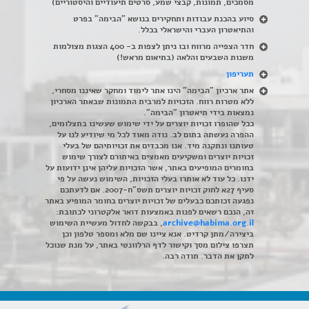
מסמכים, תמונות, קבצי שמע, סרטים תיעודיים והיסטוריים)
סיוע בהכנת עבודות ותחקירים בנושא "הבימה" בפרט
והתיאטרון העברי והישראלי בכלל
.
חדר הצפייה מרווח ובו ניתן לצפות ב- 400 הצגות מצולמות
משנות השבעים והלאה (בתיאום מראש!)
תעריפון
אתר ארכיון "הבימה" הינו אתר לימוד ומחקר שאיננו מסחרי,
ללא מטרות רווח. הזכויות למרבית התמונות שבאתר הארכיון
נמצאות בידי תיאטרון "הבימה".
ככל שהופרו זכויות יוצרים על ידי שימוש שעשינו בתצלומים,
ההפרה נעשתה בתום לב. נודה מאוד לכל מי שיודיע לנו על
טעותנו ונתקנה מיד. אנו מכבדים את זכויותיהם של בעלי
זכויות יוצרים ומשקיעים מאמצים באיתורם לצורך שימוש
בחומרים המופיעים באתר, אשר הזכויות עליהן אינן ידועות על
ידנו. כל עוד לא אותרו בעלי הזכויות, השימוש נעשה על פי
סעיף 27א לחוק זכויות יוצרים תשס"ח-2007. אם לדעתכם
נפגעה זכותכם כבעלים של זכויות יוצרים בחומר המופיע באתר
זה, הנכם רשאים לפנות באמצעות דואר אלקטרוני לכתובת:
archive@habima.org.il
, בבקשה לחדול מעשיית השימוש
ביצירה/מתן קרדיט. אנא ציינו שם מלא ומספר טלפון וכן
תצרפו צילום מסך וקישור לדף הרלוונטי באתר, על מנת שנוכל
לתקן את הדבר. תודה רבה.