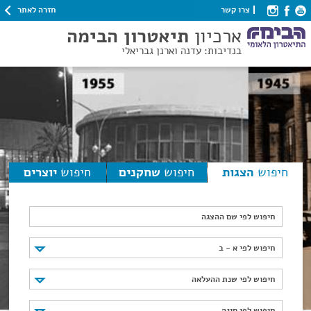
חזרה לאתר
צרו קשר
ארכיון
תיאטרון הבימה
בנדיבות: עדנה וארנן גבריאלי
חיפוש
הצגות
חיפוש
שחקנים
חיפוש
יוצרים
חיפוש לפי שם ההצגה
חיפוש לפי א - ב
חיפוש לפי א - ב
חיפוש לפי שנת ההעלאה
חיפוש לפי שנת ההעלאה
חיפוש לפי סוגה
חיפוש לפי סוגה