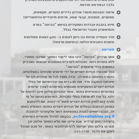
בלבד ובפורמט מודפס.
איתור והנגשת חומרי ארכיון נדירים
(
ספרים, טקסטים,
מסמכים, תמונות, קבצי שמע, סרטים תיעודיים והיסטוריים)
סיוע בהכנת עבודות ותחקירים בנושא "הבימה" בפרט
והתיאטרון העברי והישראלי בכלל
.
חדר הצפייה מרווח ובו ניתן לצפות ב- 400 הצגות מצולמות
משנות השבעים והלאה (בתיאום מראש!)
תעריפון
אתר ארכיון "הבימה" הינו אתר לימוד ומחקר שאיננו מסחרי,
ללא מטרות רווח. הזכויות למרבית התמונות שבאתר הארכיון
נמצאות בידי תיאטרון "הבימה".
ככל שהופרו זכויות יוצרים על ידי שימוש שעשינו בתצלומים,
ההפרה נעשתה בתום לב. נודה מאוד לכל מי שיודיע לנו על
טעותנו ונתקנה מיד. אנו מכבדים את זכויותיהם של בעלי
זכויות יוצרים ומשקיעים מאמצים באיתורם לצורך שימוש
בחומרים המופיעים באתר, אשר הזכויות עליהן אינן ידועות על
ידנו. כל עוד לא אותרו בעלי הזכויות, השימוש נעשה על פי
סעיף 27א לחוק זכויות יוצרים תשס"ח-2007. אם לדעתכם
נפגעה זכותכם כבעלים של זכויות יוצרים בחומר המופיע באתר
זה, הנכם רשאים לפנות באמצעות דואר אלקטרוני לכתובת:
archive@habima.org.il
, בבקשה לחדול מעשיית השימוש
ביצירה/מתן קרדיט. אנא ציינו שם מלא ומספר טלפון וכן
תצרפו צילום מסך וקישור לדף הרלוונטי באתר, על מנת שנוכל
לתקן את הדבר. תודה רבה.