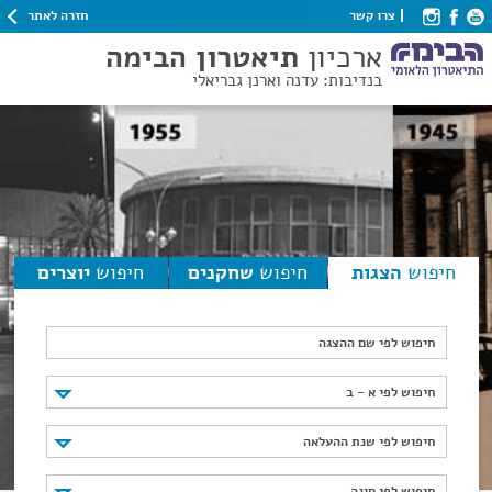
חזרה לאתר
צרו קשר
ארכיון
תיאטרון הבימה
בנדיבות: עדנה וארנן גבריאלי
חיפוש
הצגות
חיפוש
שחקנים
חיפוש
יוצרים
חיפוש לפי שם ההצגה
חיפוש לפי א - ב
חיפוש לפי א - ב
חיפוש לפי שנת ההעלאה
חיפוש לפי שנת ההעלאה
חיפוש לפי סוגה
חיפוש לפי סוגה