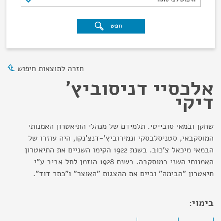
חפש
חזרה לתוצאות חיפוש
אלכסיי דניסוביץ'
דיקי
שחקן ובמאי סובייטי. תלמידם של מנהלי התיאטרון האמנותי
המוסקבאי, סטניסלבסקי ונמירוביץ'-דנצ'נקו, היה עוזרו של
הבמאי מיכאל צ'כוב. בשנת 1922 הקימו השניים את התיאטרון
האמנותי השני במוסקבה. בשנת 1928 הוזמן לתל אביב ע"י
תיאטרון "הבימה" וביים את ההצגות "האוצר" ו"כתר דוד".
בימוי: