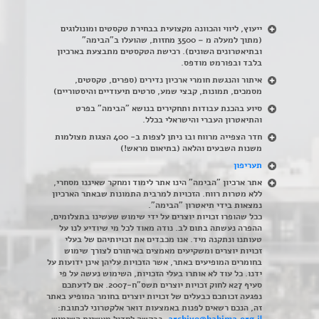
ייעוץ, ליווי והכוונה מקצועית בבחירת טקסטים ומונולוגים
(מתוך למעלה מ – 3500 מחזות, שהועלו ב"הבימה"
ובתיאטרונים השונים). רכישת הטקסטים מתבצעת בארכיון
בלבד ובפורמט מודפס.
איתור והנגשת חומרי ארכיון נדירים
(
ספרים, טקסטים,
מסמכים, תמונות, קבצי שמע, סרטים תיעודיים והיסטוריים)
סיוע בהכנת עבודות ותחקירים בנושא "הבימה" בפרט
והתיאטרון העברי והישראלי בכלל
.
חדר הצפייה מרווח ובו ניתן לצפות ב- 400 הצגות מצולמות
משנות השבעים והלאה (בתיאום מראש!)
תעריפון
אתר ארכיון "הבימה" הינו אתר לימוד ומחקר שאיננו מסחרי,
ללא מטרות רווח. הזכויות למרבית התמונות שבאתר הארכיון
נמצאות בידי תיאטרון "הבימה".
ככל שהופרו זכויות יוצרים על ידי שימוש שעשינו בתצלומים,
ההפרה נעשתה בתום לב. נודה מאוד לכל מי שיודיע לנו על
טעותנו ונתקנה מיד. אנו מכבדים את זכויותיהם של בעלי
זכויות יוצרים ומשקיעים מאמצים באיתורם לצורך שימוש
בחומרים המופיעים באתר, אשר הזכויות עליהן אינן ידועות על
ידנו. כל עוד לא אותרו בעלי הזכויות, השימוש נעשה על פי
סעיף 27א לחוק זכויות יוצרים תשס"ח-2007. אם לדעתכם
נפגעה זכותכם כבעלים של זכויות יוצרים בחומר המופיע באתר
זה, הנכם רשאים לפנות באמצעות דואר אלקטרוני לכתובת: