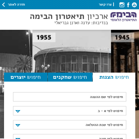
חזרה לאתר
צרו קשר
ארכיון
תיאטרון הבימה
בנדיבות: עדנה וארנן גבריאלי
חיפוש
הצגות
חיפוש
שחקנים
חיפוש
יוצרים
חיפוש לפי שם ההצגה
חיפוש לפי א - ב
חיפוש לפי א - ב
חיפוש לפי שנת ההעלאה
חיפוש לפי שנת ההעלאה
חיפוש לפי סוגה
חיפוש לפי סוגה