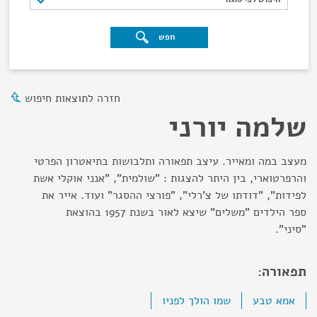
חפש
חזרה לתוצאות חיפוש
שלמה יורני
מעצב במה ומאייר. עיצב תפאורה ותלבושות בתיאטרון הפרטי
והרפרטוארי, בין היתר להצגות : "שולמית", "אנני אוקלי אשת
לפידות", "דודתו של צ'רלי", "פורצי ההסגר" ועוד. אייר את
ספר הילדים "משלים" שיצא לאור בשנת 1957 בהוצאת
"סיני".
תפאורה:
אמא טבע
שמו הולך לפניו