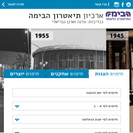
חזרה לאתר
צרו קשר
ארכיון
תיאטרון הבימה
בנדיבות: עדנה וארנן גבריאלי
חיפוש
הצגות
חיפוש
שחקנים
חיפוש
יוצרים
חיפוש לפי שם ההצגה
חיפוש לפי א - ב
חיפוש לפי א - ב
חיפוש לפי שנת ההעלאה
חיפוש לפי שנת ההעלאה
חיפוש לפי סוגה
חיפוש לפי סוגה