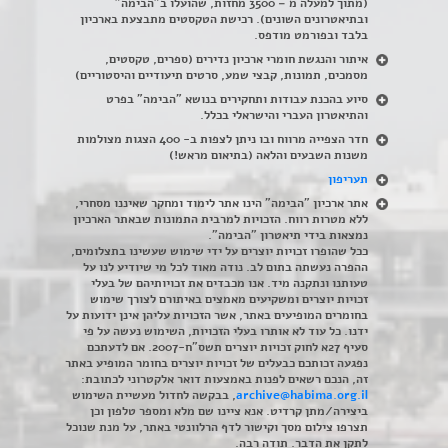
(מתוך למעלה מ – 3500 מחזות, שהועלו ב"הבימה"
ובתיאטרונים השונים). רכישת הטקסטים מתבצעת בארכיון
בלבד ובפורמט מודפס.
איתור והנגשת חומרי ארכיון נדירים
(
ספרים, טקסטים,
מסמכים, תמונות, קבצי שמע, סרטים תיעודיים והיסטוריים)
סיוע בהכנת עבודות ותחקירים בנושא "הבימה" בפרט
והתיאטרון העברי והישראלי בכלל
.
חדר הצפייה מרווח ובו ניתן לצפות ב- 400 הצגות מצולמות
משנות השבעים והלאה (בתיאום מראש!)
תעריפון
אתר ארכיון "הבימה" הינו אתר לימוד ומחקר שאיננו מסחרי,
ללא מטרות רווח. הזכויות למרבית התמונות שבאתר הארכיון
נמצאות בידי תיאטרון "הבימה".
ככל שהופרו זכויות יוצרים על ידי שימוש שעשינו בתצלומים,
ההפרה נעשתה בתום לב. נודה מאוד לכל מי שיודיע לנו על
טעותנו ונתקנה מיד. אנו מכבדים את זכויותיהם של בעלי
זכויות יוצרים ומשקיעים מאמצים באיתורם לצורך שימוש
בחומרים המופיעים באתר, אשר הזכויות עליהן אינן ידועות על
ידנו. כל עוד לא אותרו בעלי הזכויות, השימוש נעשה על פי
סעיף 27א לחוק זכויות יוצרים תשס"ח-2007. אם לדעתכם
נפגעה זכותכם כבעלים של זכויות יוצרים בחומר המופיע באתר
זה, הנכם רשאים לפנות באמצעות דואר אלקטרוני לכתובת:
archive@habima.org.il
, בבקשה לחדול מעשיית השימוש
ביצירה/מתן קרדיט. אנא ציינו שם מלא ומספר טלפון וכן
תצרפו צילום מסך וקישור לדף הרלוונטי באתר, על מנת שנוכל
לתקן את הדבר. תודה רבה.