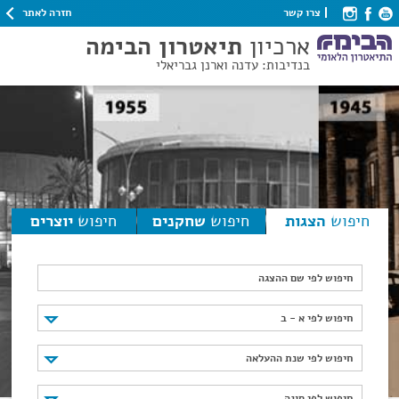
חזרה לאתר
צרו קשר
ארכיון
תיאטרון הבימה
בנדיבות: עדנה וארנן גבריאלי
חיפוש
הצגות
חיפוש
שחקנים
חיפוש
יוצרים
חיפוש לפי שם ההצגה
חיפוש לפי א - ב
חיפוש לפי א - ב
חיפוש לפי שנת ההעלאה
חיפוש לפי שנת ההעלאה
חיפוש לפי סוגה
חיפוש לפי סוגה