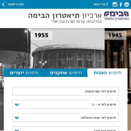
חזרה לאתר
צרו קשר
ארכיון
תיאטרון הבימה
בנדיבות: עדנה וארנן גבריאלי
חיפוש
הצגות
חיפוש
שחקנים
חיפוש
יוצרים
חיפוש לפי שם ההצגה
חיפוש לפי א - ב
חיפוש לפי א - ב
חיפוש לפי שנת ההעלאה
חיפוש לפי שנת ההעלאה
חיפוש לפי סוגה
חיפוש לפי סוגה