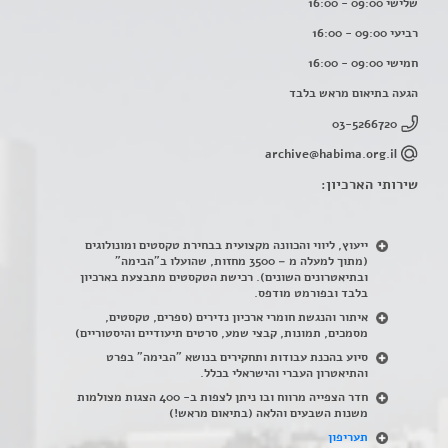
שלישי 09:00 - 16:00
רביעי 09:00 - 16:00
חמישי 09:00 - 16:00
הגעה בתיאום מראש בלבד
03-5266720
archive@habima.org.il
שירותי הארכיון:
ייעוץ, ליווי והכוונה מקצועית בבחירת טקסטים ומונולוגים
(מתוך למעלה מ – 3500 מחזות, שהועלו ב"הבימה"
ובתיאטרונים השונים). רכישת הטקסטים מתבצעת בארכיון
בלבד ובפורמט מודפס.
איתור והנגשת חומרי ארכיון נדירים
(
ספרים, טקסטים,
מסמכים, תמונות, קבצי שמע, סרטים תיעודיים והיסטוריים)
סיוע בהכנת עבודות ותחקירים בנושא "הבימה" בפרט
והתיאטרון העברי והישראלי בכלל
.
חדר הצפייה מרווח ובו ניתן לצפות ב- 400 הצגות מצולמות
משנות השבעים והלאה (בתיאום מראש!)
תעריפון