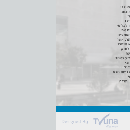
איננו
ונות
".
נו
 לכל מי
ם את
מאמצים
תר, אשר
א אותרו
ת, השימוש נעשה על פי סעיף 27א לחוק
נפגעה
יע באתר
ני
דול
ו שם מלא
ף
 תודה
Designed By