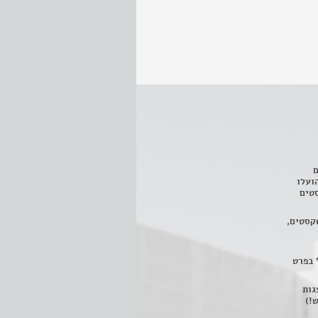
ם
3 מחזות, שהועלו
טים
קסטים,
 בפרט
 ניתן לצפות ב- 400 הצגות
!)