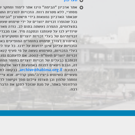
תעריפון
אתר ארכיון "הבימה" הינו אתר לימוד ומחקר ש
מסחרי, ללא מטרות רווח. הזכויות למרבית התמ
שבאתר הארכיון נמצאות בידי תיאטרון "הבימה
ככל שהופרו זכויות יוצרים על ידי שימוש שעשי
בתצלומים, ההפרה נעשתה בתום לב. נודה מאוד
שיודיע לנו על טעותנו ונתקנה מיד. אנו מכבדי
זכויותיהם של בעלי זכויות יוצרים ומשקיעים 
באיתורם לצורך שימוש בחומרים המופיעים בא
הזכויות עליהן אינן ידועות על ידנו. כל עוד ל
בעלי הזכויו
זכויות יוצרים תשס"ח-2007. אם לדעתכם 
זכותכם כבעלים של זכויות יוצרים בחומר המופ
זה, הנכם רשאים לפנות באמצעות דואר אלקטרו
לכתובת:
archive@habima.org.il
, בבקשה לח
מעשיית השימוש ביצירה/מתן קרדיט. אנא ציינ
ומספר טלפון וכן תצרפו צילום מסך וקישור לד
הרלוונטי באתר, על מנת שנוכל לתקן את הדבר.
רבה.