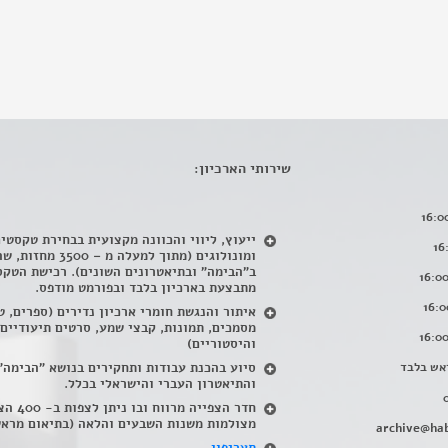
שירותי הארכיון:
ייעוץ, ליווי והכוונה מקצועית בבחירת טקסטי
ומונולוגים (מתוך למעלה מ – 500
ב"הבימה" ובתיאטרונים השונים). רכישת הטקס
מתבצעת בארכיון בלבד ובפורמט מודפס.
איתור והנגשת חומרי ארכיון נדירים
(
ספרים, ט
מסמכים, תמונות, קבצי שמע, סרטים תיעודיים
והיסטוריים)
אש בלבד
סיוע בהכנת עבודות ותחקירים בנושא "הבימה"
והתיאטרון העברי והישראלי בכלל
.
חדר הצפייה מרווח ובו
מצולמות משנות השבעים והלאה (בתיאום מראש
archive@hab