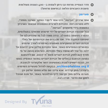
חדר הצפייה מרווח ובו ניתן לצפות ב- 400 הצגות מצולמות
משנות השבעים והלאה (בתיאום מראש!)
תעריפון
אתר ארכיון "הבימה" הינו אתר לימוד ומחקר שאיננו מסחרי,
ללא מטרות רווח. הזכויות למרבית התמונות שבאתר הארכיון
נמצאות בידי תיאטרון "הבימה".
ככל שהופרו זכויות יוצרים על ידי שימוש שעשינו בתצלומים,
ההפרה נעשתה בתום לב. נודה מאוד לכל מי שיודיע לנו על
טעותנו ונתקנה מיד. אנו מכבדים את זכויותיהם של בעלי
זכויות יוצרים ומשקיעים מאמצים באיתורם לצורך שימוש
בחומרים המופיעים באתר, אשר הזכויות עליהן אינן ידועות על
ידנו. כל עוד לא אותרו בעלי הזכויות, השימוש נעשה על פי
סעיף 27א לחוק זכויות יוצרים תשס"ח-2007. אם לדעתכם
נפגעה זכותכם כבעלים של זכויות יוצרים בחומר המופיע באתר
זה, הנכם רשאים לפנות באמצעות דואר אלקטרוני לכתובת:
archive@habima.org.il
, בבקשה לחדול מעשיית השימוש
ביצירה/מתן קרדיט. אנא ציינו שם מלא ומספר טלפון וכן
תצרפו צילום מסך וקישור לדף הרלוונטי באתר, על מנת שנוכל
לתקן את הדבר. תודה רבה.
Designed By