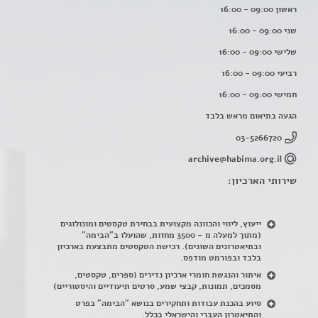
ראשון 09:00 - 16:00
שני 09:00 - 16:00
שלישי 09:00 - 16:00
רביעי 09:00 - 16:00
חמישי 09:00 - 16:00
הגעה בתיאום מראש בלבד
03-5266720
archive@habima.org.il
שירותי הארכיון:
ייעוץ, ליווי והכוונה מקצועית בבחירת טקסטים ומונולוגים
(מתוך למעלה מ – 3500 מחזות, שהועלו ב"הבימה"
ובתיאטרונים השונים). רכישת הטקסטים מתבצעת בארכיון
בלבד ובפורמט מודפס.
איתור והנגשת חומרי ארכיון נדירים
(
ספרים, טקסטים,
מסמכים, תמונות, קבצי שמע, סרטים תיעודיים והיסטוריים)
סיוע בהכנת עבודות ותחקירים בנושא "הבימה" בפרט
והתיאטרון העברי והישראלי בכלל
.