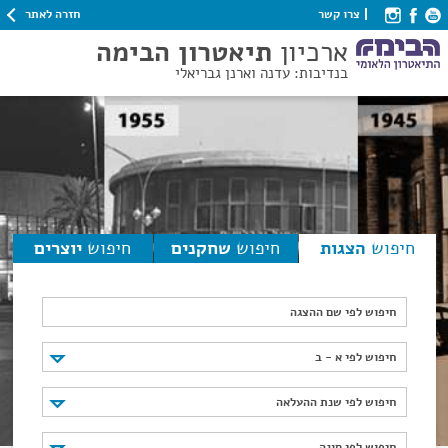
חזרה לאתר
צרו קשר
ארכיון
תיאטרון הבימה
בנדיבות: עדנה וארנן גבריאלי
חיפוש
הצגות
חיפוש
שחקנים
חיפוש
יוצרים
חיפוש לפי שם ההצגה
חיפוש לפי א - ב
חיפוש לפי א - ב
חיפוש לפי שנת ההעלאה
חיפוש לפי שנת ההעלאה
חיפוש לפי סוגה
חיפוש לפי סוגה