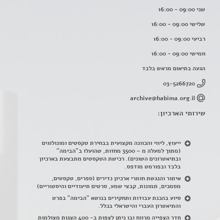
שני 09:00 - 16:00
שלישי 09:00 - 16:00
רביעי 09:00 - 16:00
חמישי 09:00 - 16:00
הגעה בתיאום מראש בלבד
03-5266720
archive@habima.org.il
שירותי הארכיון:
ייעוץ, ליווי והכוונה מקצועית בבחירת טקסטים ומונולוגים
(מתוך למעלה מ – 3500 מחזות, שהועלו ב"הבימה"
ובתיאטרונים השונים). רכישת הטקסטים מתבצעת בארכיון
בלבד ובפורמט מודפס.
איתור והנגשת חומרי ארכיון נדירים
(
ספרים, טקסטים,
מסמכים, תמונות, קבצי שמע, סרטים תיעודיים והיסטוריים)
סיוע בהכנת עבודות ותחקירים בנושא "הבימה" בפרט
והתיאטרון העברי והישראלי בכלל
.
חדר הצפייה מרווח ובו ניתן לצפות ב- 400 הצגות מצולמות