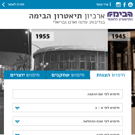
חזרה לאתר
צרו קשר
ארכיון
תיאטרון הבימה
בנדיבות: עדנה וארנן גבריאלי
חיפוש
הצגות
חיפוש
שחקנים
חיפוש
יוצרים
חיפוש לפי שם ההצגה
חיפוש לפי א - ב
חיפוש לפי א - ב
חיפוש לפי שנת ההעלאה
חיפוש לפי שנת ההעלאה
חיפוש לפי סוגה
חיפוש לפי סוגה