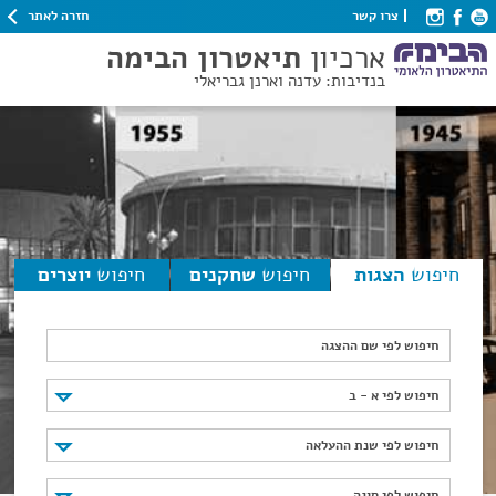
חזרה לאתר
צרו קשר
ארכיון
תיאטרון הבימה
בנדיבות: עדנה וארנן גבריאלי
חיפוש
הצגות
חיפוש
שחקנים
חיפוש
יוצרים
חיפוש לפי שם ההצגה
חיפוש לפי א - ב
חיפוש לפי א - ב
חיפוש לפי שנת ההעלאה
חיפוש לפי שנת ההעלאה
חיפוש לפי סוגה
חיפוש לפי סוגה