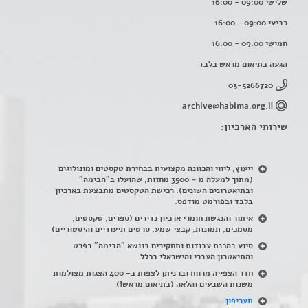
שלישי 09:00 - 16:00
רביעי 09:00 - 16:00
חמישי 09:00 - 16:00
הגעה בתיאום מראש בלבד
03-5266720
archive@habima.org.il
שירותי הארכיון:
ייעוץ, ליווי והכוונה מקצועית בבחירת טקסטים ומונולוגים
(מתוך למעלה מ – 3500 מחזות, שהועלו ב"הבימה"
ובתיאטרונים השונים). רכישת הטקסטים מתבצעת בארכיון
בלבד ובפורמט מודפס.
איתור והנגשת חומרי ארכיון נדירים
(
ספרים, טקסטים,
מסמכים, תמונות, קבצי שמע, סרטים תיעודיים והיסטוריים)
סיוע בהכנת עבודות ותחקירים בנושא "הבימה" בפרט
והתיאטרון העברי והישראלי בכלל
.
חדר הצפייה מרווח ובו ניתן לצפות ב- 400 הצגות מצולמות
משנות השבעים והלאה (בתיאום מראש!)
תעריפון