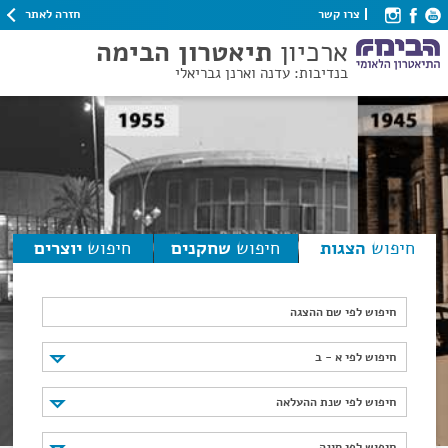
חזרה לאתר
צרו קשר
ארכיון
תיאטרון הבימה
בנדיבות: עדנה וארנן גבריאלי
חיפוש
הצגות
חיפוש
שחקנים
חיפוש
יוצרים
חיפוש לפי שם ההצגה
חיפוש לפי א - ב
חיפוש לפי א - ב
חיפוש לפי שנת ההעלאה
חיפוש לפי שנת ההעלאה
חיפוש לפי סוגה
חיפוש לפי סוגה