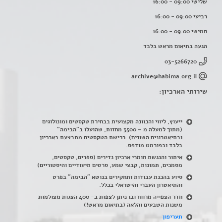
שלישי 09:00 - 16:00
רביעי 09:00 - 16:00
חמישי 09:00 - 16:00
הגעה בתיאום מראש בלבד
03-5266720
archive@habima.org.il
שירותי הארכיון:
ייעוץ, ליווי והכוונה מקצועית בבחירת טקסטים ומונולוגים
(מתוך למעלה מ – 3500 מחזות, שהועלו ב"הבימה"
ובתיאטרונים השונים). רכישת הטקסטים מתבצעת בארכיון
בלבד ובפורמט מודפס.
איתור והנגשת חומרי ארכיון נדירים
(
ספרים, טקסטים,
מסמכים, תמונות, קבצי שמע, סרטים תיעודיים והיסטוריים)
סיוע בהכנת עבודות ותחקירים בנושא "הבימה" בפרט
והתיאטרון העברי והישראלי בכלל
.
חדר הצפייה מרווח ובו ניתן לצפות ב- 400 הצגות מצולמות
משנות השבעים והלאה (בתיאום מראש!)
תעריפון