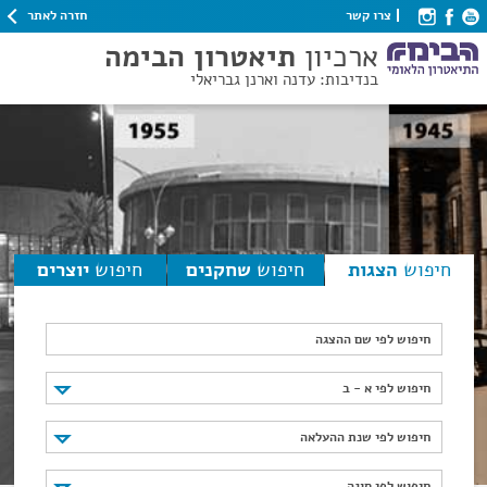
חזרה לאתר
צרו קשר
ארכיון
תיאטרון הבימה
בנדיבות: עדנה וארנן גבריאלי
חיפוש
הצגות
חיפוש
שחקנים
חיפוש
יוצרים
חיפוש לפי שם ההצגה
חיפוש לפי א - ב
חיפוש לפי א - ב
חיפוש לפי שנת ההעלאה
חיפוש לפי שנת ההעלאה
חיפוש לפי סוגה
חיפוש לפי סוגה