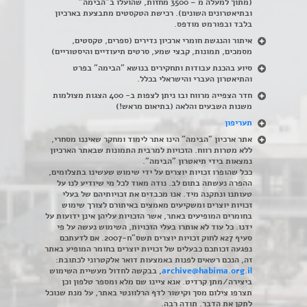
(מתוך למעלה מ – 3500 מחזות, שהועלו ב"הבימה"
ובתיאטרונים השונים). רכישת הטקסטים מתבצעת בארכיון
בלבד ובפורמט מודפס.
איתור והנגשת חומרי ארכיון נדירים
(
ספרים, טקסטים,
מסמכים, תמונות, קבצי שמע, סרטים תיעודיים והיסטוריים)
סיוע בהכנת עבודות ותחקירים בנושא "הבימה" בפרט
והתיאטרון העברי והישראלי בכלל
.
חדר הצפייה מרווח ובו ניתן לצפות ב- 400 הצגות מצולמות
משנות השבעים והלאה (בתיאום מראש!)
תעריפון
אתר ארכיון "הבימה" הינו אתר לימוד ומחקר שאיננו מסחרי,
ללא מטרות רווח. הזכויות למרבית התמונות שבאתר הארכיון
נמצאות בידי תיאטרון "הבימה".
ככל שהופרו זכויות יוצרים על ידי שימוש שעשינו בתצלומים,
ההפרה נעשתה בתום לב. נודה מאוד לכל מי שיודיע לנו על
טעותנו ונתקנה מיד. אנו מכבדים את זכויותיהם של בעלי
זכויות יוצרים ומשקיעים מאמצים באיתורם לצורך שימוש
בחומרים המופיעים באתר, אשר הזכויות עליהן אינן ידועות על
ידנו. כל עוד לא אותרו בעלי הזכויות, השימוש נעשה על פי
סעיף 27א לחוק זכויות יוצרים תשס"ח-2007. אם לדעתכם
נפגעה זכותכם כבעלים של זכויות יוצרים בחומר המופיע באתר
זה, הנכם רשאים לפנות באמצעות דואר אלקטרוני לכתובת:
archive@habima.org.il
, בבקשה לחדול מעשיית השימוש
ביצירה/מתן קרדיט. אנא ציינו שם מלא ומספר טלפון וכן
תצרפו צילום מסך וקישור לדף הרלוונטי באתר, על מנת שנוכל
לתקן את הדבר. תודה רבה.