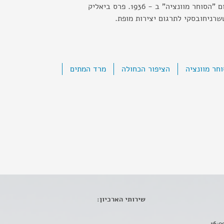
בפרס זלמן שוקן על תרגום "הסוחר מוונציה" ב - 1936. פרס ביאליק
חר מוונציה
הציפור הכחולה
מרד המתים
שירותי הארכיון: