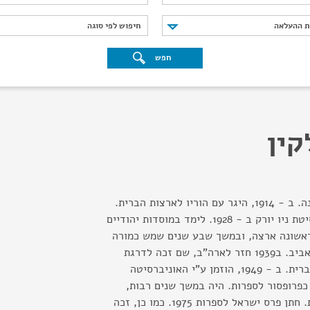
נת ההעלאה
חיפוש לפי סוגה
ת ההעלאה
חיפוש לפי סוגה
חפש
קין
יליד דובסק ברוסיה הלבנה. ב - 1914, היגר עם הוריו לארצות הברית.
השלים לימודיו באוניברסיטת ניו יורק ב - 1928. לימד במוסדות יהודיים
 1932, עלה לראשונה ארצה, ובמשך שבע שנים שמש כמורה
בבתי ספר תיכוניים בתל אביב. ב1939 חזר לארה"ב, שם זכה לדרגת
פרופסור לספרות ולשון עברית. ב - 1949, הוזמן ע"י האוניברסיטה
פרופסור לספרות. היה במשך שנים רבות,
ראש החוג לספרות עברית. חתן פרס ישראל לספרות 1975. כמו כן, זכה