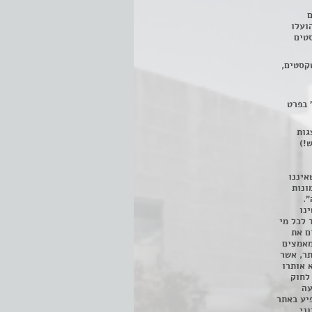
ם
3 מחזות, שהועלו
טים
קסטים,
 בפרט
 ניתן לצפות ב- 400 הצגות
!)
איננו
ונות
".
נו
 לכל מי
ם את
מאמצים
תר, אשר
א אותרו
ת, השימוש נעשה על פי סעיף 27א לחוק
נפגעה
יע באתר
ני