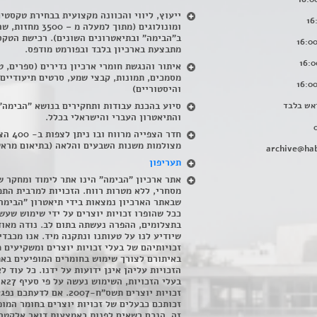
ייעוץ, ליווי והכוונה מקצועית בבחירת טקסטי
ומונולוגים (מתוך למעלה מ – 500
ב"הבימה" ובתיאטרונים השונים). רכישת הטקס
מתבצעת בארכיון בלבד ובפורמט מודפס.
איתור והנגשת חומרי ארכיון נדירים
(
ספרים, ט
מסמכים, תמונות, קבצי שמע, סרטים תיעודיים
והיסטוריים)
אש בלבד
סיוע בהכנת עבודות ותחקירים בנושא "הבימה"
והתיאטרון העברי והישראלי בכלל
.
חדר הצפייה מרווח ובו
מצולמות משנות השבעים והלאה (בתיאום מראש
archive@hab
תעריפון
אתר ארכיון "הבימה" הינו אתר לימוד ומחקר ש
מסחרי, ללא מטרות רווח. הזכויות למרבית התמ
שבאתר הארכיון נמצאות בידי תיאטרון "הבימה
ככל שהופרו זכויות יוצרים על ידי שימוש שעשי
בתצלומים, ההפרה נעשתה בתום לב. נודה מאוד
שיודיע לנו על טעותנו ונתקנה מיד. אנו מכבדי
זכויותיהם של בעלי זכויות יוצרים ומשקיעים 
באיתורם לצורך שימוש בחומרים המופיעים בא
הזכויות עליהן אינן ידועות על ידנו. כל עוד ל
בעלי הזכויו
זכויות יוצרים תשס"ח-2007. אם לדעתכם 
זכותכם כבעלים של זכויות יוצרים בחומר המופ
זה, הנכם רשאים לפנות באמצעות דואר אלקטרו