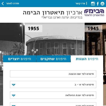
חזרה לאתר
צרו קשר
ארכיון
תיאטרון הבימה
בנדיבות: עדנה וארנן גבריאלי
חיפוש
הצגות
חיפוש
שחקנים
חיפוש
יוצרים
חיפוש לפי שם ההצגה
חיפוש לפי א - ב
חיפוש לפי א - ב
חיפוש לפי שנת ההעלאה
חיפוש לפי שנת ההעלאה
חיפוש לפי סוגה
חיפוש לפי סוגה