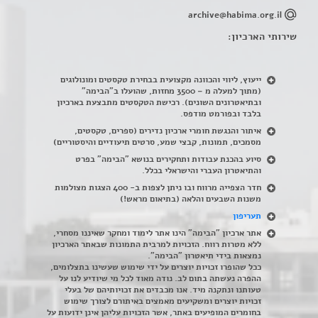
archive@habima.org.il
שירותי הארכיון:
ייעוץ, ליווי והכוונה מקצועית בבחירת טקסטים ומונולוגים
(מתוך למעלה מ – 3500 מחזות, שהועלו ב"הבימה"
ובתיאטרונים השונים). רכישת הטקסטים מתבצעת בארכיון
בלבד ובפורמט מודפס.
איתור והנגשת חומרי ארכיון נדירים
(
ספרים, טקסטים,
מסמכים, תמונות, קבצי שמע, סרטים תיעודיים והיסטוריים)
סיוע בהכנת עבודות ותחקירים בנושא "הבימה" בפרט
והתיאטרון העברי והישראלי בכלל
.
חדר הצפייה מרווח ובו ניתן לצפות ב- 400 הצגות מצולמות
משנות השבעים והלאה (בתיאום מראש!)
תעריפון
אתר ארכיון "הבימה" הינו אתר לימוד ומחקר שאיננו מסחרי,
ללא מטרות רווח. הזכויות למרבית התמונות שבאתר הארכיון
נמצאות בידי תיאטרון "הבימה".
ככל שהופרו זכויות יוצרים על ידי שימוש שעשינו בתצלומים,
ההפרה נעשתה בתום לב. נודה מאוד לכל מי שיודיע לנו על
טעותנו ונתקנה מיד. אנו מכבדים את זכויותיהם של בעלי
זכויות יוצרים ומשקיעים מאמצים באיתורם לצורך שימוש
בחומרים המופיעים באתר, אשר הזכויות עליהן אינן ידועות על