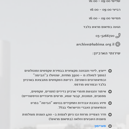
שלישי 09:00 - 16:00
רביעי 09:00 - 16:00
חמישי 09:00 - 16:00
הגעה בתיאום מראש בלבד
03-5266720
archive@habima.org.il
שירותי הארכיון:
ייעוץ, ליווי והכוונה מקצועית בבחירת טקסטים ומונולוגים
(מתוך למעלה מ – 3500 מחזות, שהועלו ב"הבימה"
ובתיאטרונים השונים). רכישת הטקסטים מתבצעת בארכיון
בלבד ובפורמט מודפס.
איתור והנגשת חומרי ארכיון נדירים
(
ספרים, טקסטים,
מסמכים, תמונות, קבצי שמע, סרטים תיעודיים והיסטוריים)
סיוע בהכנת עבודות ותחקירים בנושא "הבימה" בפרט
והתיאטרון העברי והישראלי בכלל
.
חדר הצפייה מרווח ובו ניתן לצפות ב- 400 הצגות מצולמות
משנות השבעים והלאה (בתיאום מראש!)
תעריפון