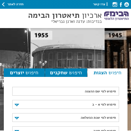
חזרה לאתר
צרו קשר
ארכיון
תיאטרון הבימה
בנדיבות: עדנה וארנן גבריאלי
חיפוש
הצגות
חיפוש
שחקנים
חיפוש
יוצרים
חיפוש לפי שם ההצגה
חיפוש לפי א - ב
חיפוש לפי א - ב
חיפוש לפי שנת ההעלאה
חיפוש לפי שנת ההעלאה
חיפוש לפי סוגה
חיפוש לפי סוגה