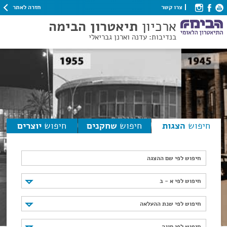
חזרה לאתר
צרו קשר
ארכיון
תיאטרון הבימה
בנדיבות: עדנה וארנן גבריאלי
חיפוש
הצגות
חיפוש
שחקנים
חיפוש
יוצרים
חיפוש לפי שם ההצגה
חיפוש לפי א - ב
חיפוש לפי א - ב
חיפוש לפי שנת ההעלאה
חיפוש לפי שנת ההעלאה
חיפוש לפי סוגה
חיפוש לפי סוגה