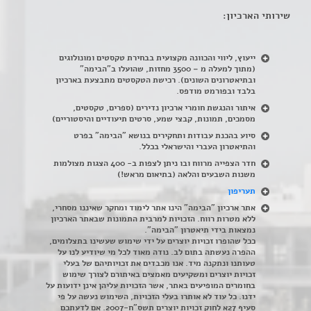
שירותי הארכיון:
ייעוץ, ליווי והכוונה מקצועית בבחירת טקסטים ומונולוגים
(מתוך למעלה מ – 3500 מחזות, שהועלו ב"הבימה"
ובתיאטרונים השונים). רכישת הטקסטים מתבצעת בארכיון
בלבד ובפורמט מודפס.
איתור והנגשת חומרי ארכיון נדירים
(
ספרים, טקסטים,
מסמכים, תמונות, קבצי שמע, סרטים תיעודיים והיסטוריים)
סיוע בהכנת עבודות ותחקירים בנושא "הבימה" בפרט
והתיאטרון העברי והישראלי בכלל
.
חדר הצפייה מרווח ובו ניתן לצפות ב- 400 הצגות מצולמות
משנות השבעים והלאה (בתיאום מראש!)
תעריפון
אתר ארכיון "הבימה" הינו אתר לימוד ומחקר שאיננו מסחרי,
ללא מטרות רווח. הזכויות למרבית התמונות שבאתר הארכיון
נמצאות בידי תיאטרון "הבימה".
ככל שהופרו זכויות יוצרים על ידי שימוש שעשינו בתצלומים,
ההפרה נעשתה בתום לב. נודה מאוד לכל מי שיודיע לנו על
טעותנו ונתקנה מיד. אנו מכבדים את זכויותיהם של בעלי
זכויות יוצרים ומשקיעים מאמצים באיתורם לצורך שימוש
בחומרים המופיעים באתר, אשר הזכויות עליהן אינן ידועות על
ידנו. כל עוד לא אותרו בעלי הזכויות, השימוש נעשה על פי
סעיף 27א לחוק זכויות יוצרים תשס"ח-2007. אם לדעתכם