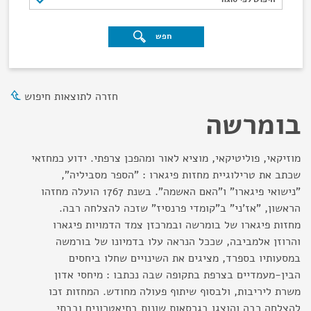
חפש
חזרה לתוצאות חיפוש
בומרשה
מוזיקאי, פוליטיקאי, מוציא לאור ומהפכן צרפתי. ידוע כמחזאי
שכתב את טרילוגיית מחזות פיגארו : "הספר מסביליה",
"נישואי פיגארו" ו"האם האשמה". בשנת 1767 הועלה מחזהו
הראשון, "אז'ני" ב"קומדי פרנסיז" שזכה להצלחה רבה.
מחזות פיגארו של בומרשה ובמרכזן צמד הדמויות פיגארו
והרוזן אלמביבה, שככל הנראה עלו בדמיונו של בורמשה
במסעותיו בספרד, מציגים את השינויים שחלו ביחסים
הבין-מעמדיים בצרפת בתקופה שבה נכתבו : מיחסי אדון
משרת ליריבות, ולבסוף שיתוף פעולה מחודש. המחזות זכו
להצלחה רבה והוצגו בגרסאות שונות בתיאטרונים ובבתי