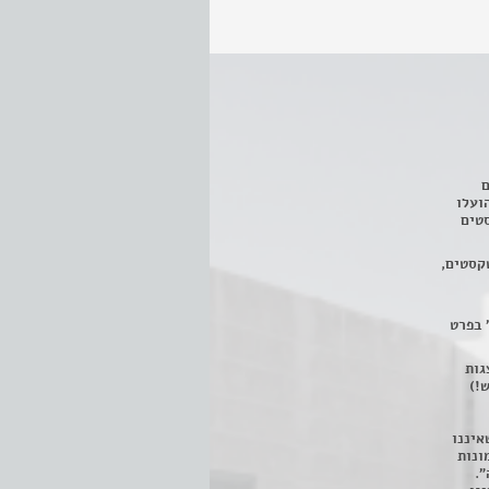
ם
3 מחזות, שהועלו
טים
קסטים,
 בפרט
 ניתן לצפות ב- 400 הצגות
!)
איננו
ונות
".