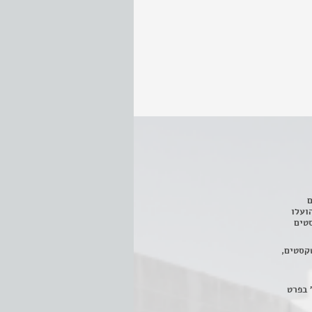
ם
3 מחזות, שהועלו
טים
קסטים,
 בפרט