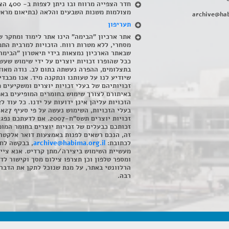
חדר הצפייה מרווח ובו
מצולמות משנות השבעים והלאה (בתיאום מראש
archive@hab
תעריפון
אתר ארכיון "הבימה" הינו אתר לימוד ומחקר ש
מסחרי, ללא מטרות רווח. הזכויות למרבית התמ
שבאתר הארכיון נמצאות בידי תיאטרון "הבימה
ככל שהופרו זכויות יוצרים על ידי שימוש שעשי
בתצלומים, ההפרה נעשתה בתום לב. נודה מאוד
שיודיע לנו על טעותנו ונתקנה מיד. אנו מכבדי
זכויותיהם של בעלי זכויות יוצרים ומשקיעים 
באיתורם לצורך שימוש בחומרים המופיעים בא
הזכויות עליהן אינן ידועות על ידנו. כל עוד ל
בעלי הזכויו
זכויות יוצרים תשס"ח-2007. אם לדעתכם 
זכותכם כבעלים של זכויות יוצרים בחומר המופ
זה, הנכם רשאים לפנות באמצעות דואר אלקטרו
לכתובת:
archive@habima.org.il
, בבקשה לח
מעשיית השימוש ביצירה/מתן קרדיט. אנא ציינ
ומספר טלפון וכן תצרפו צילום מסך וקישור לד
הרלוונטי באתר, על מנת שנוכל לתקן את הדבר.
רבה.