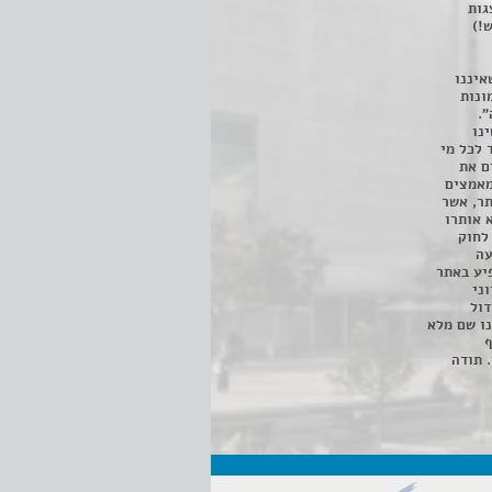
 ניתן לצפות ב- 400 הצגות
!)
איננו
ונות
".
נו
 לכל מי
ם את
מאמצים
תר, אשר
א אותרו
ת, השימוש נעשה על פי סעיף 27א לחוק
נפגעה
יע באתר
ני
דול
ו שם מלא
ף
 תודה