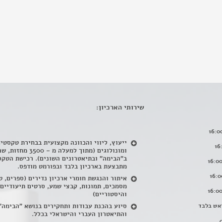
שירותי הארכיון:
ייעוץ, ליווי והכוונה מקצועית בבחירת טקסטי
ומונולוגים (מתוך למעלה מ – 500
ב"הבימה" ובתיאטרונים השונים). רכישת הטקס
מתבצעת בארכיון בלבד ובפורמט מודפס.
איתור והנגשת חומרי ארכיון נדירים
(
ספרים, ט
מסמכים, תמונות, קבצי שמע, סרטים תיעודיים
והיסטוריים)
אש בלבד
סיוע בהכנת עבודות ותחקירים בנושא "הבימה"
והתיאטרון העברי והישראלי בכלל
.