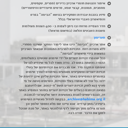
איתור והנגשת חומרי ארכיון נדירים
(
ספרים, טקסטים,
מסמכים, תמונות, קבצי שמע, סרטים תיעודיים והיסטוריים)
סיוע בהכנת עבודות ותחקירים בנושא "הבימה" בפרט
והתיאטרון העברי והישראלי בכלל
.
חדר הצפייה מרווח ובו ניתן לצפות ב- 400 הצגות מצולמות
משנות השבעים והלאה (בתיאום מראש!)
תעריפון
אתר ארכיון "הבימה" הינו אתר לימוד ומחקר שאיננו מסחרי,
ללא מטרות רווח. הזכויות למרבית התמונות שבאתר הארכיון
נמצאות בידי תיאטרון "הבימה".
ככל שהופרו זכויות יוצרים על ידי שימוש שעשינו בתצלומים,
ההפרה נעשתה בתום לב. נודה מאוד לכל מי שיודיע לנו על
טעותנו ונתקנה מיד. אנו מכבדים את זכויותיהם של בעלי
זכויות יוצרים ומשקיעים מאמצים באיתורם לצורך שימוש
בחומרים המופיעים באתר, אשר הזכויות עליהן אינן ידועות על
ידנו. כל עוד לא אותרו בעלי הזכויות, השימוש נעשה על פי
סעיף 27א לחוק זכויות יוצרים תשס"ח-2007. אם לדעתכם
נפגעה זכותכם כבעלים של זכויות יוצרים בחומר המופיע באתר
זה, הנכם רשאים לפנות באמצעות דואר אלקטרוני לכתובת:
archive@habima.org.il
, בבקשה לחדול מעשיית השימוש
ביצירה/מתן קרדיט. אנא ציינו שם מלא ומספר טלפון וכן
תצרפו צילום מסך וקישור לדף הרלוונטי באתר, על מנת שנוכל
לתקן את הדבר. תודה רבה.