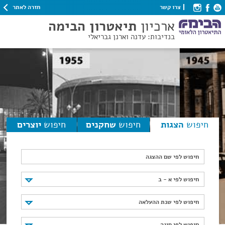
חזרה לאתר
צרו קשר
ארכיון
תיאטרון הבימה
בנדיבות: עדנה וארנן גבריאלי
חיפוש
הצגות
חיפוש
שחקנים
חיפוש
יוצרים
חיפוש לפי שם ההצגה
חיפוש לפי א - ב
חיפוש לפי א - ב
חיפוש לפי שנת ההעלאה
חיפוש לפי שנת ההעלאה
חיפוש לפי סוגה
חיפוש לפי סוגה