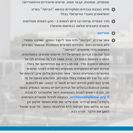
מסמכים, תמונות, קבצי שמע, סרטים תיעודיים והיסטוריים)
סיוע בהכנת עבודות ותחקירים בנושא "הבימה" בפרט
והתיאטרון העברי והישראלי בכלל
.
חדר הצפייה מרווח ובו ניתן לצפות ב- 400 הצגות מצולמות
משנות השבעים והלאה (בתיאום מראש!)
תעריפון
אתר ארכיון "הבימה" הינו אתר לימוד ומחקר שאיננו מסחרי,
ללא מטרות רווח. הזכויות למרבית התמונות שבאתר הארכיון
נמצאות בידי תיאטרון "הבימה".
ככל שהופרו זכויות יוצרים על ידי שימוש שעשינו בתצלומים,
ההפרה נעשתה בתום לב. נודה מאוד לכל מי שיודיע לנו על
טעותנו ונתקנה מיד. אנו מכבדים את זכויותיהם של בעלי
זכויות יוצרים ומשקיעים מאמצים באיתורם לצורך שימוש
בחומרים המופיעים באתר, אשר הזכויות עליהן אינן ידועות על
ידנו. כל עוד לא אותרו בעלי הזכויות, השימוש נעשה על פי
סעיף 27א לחוק זכויות יוצרים תשס"ח-2007. אם לדעתכם
נפגעה זכותכם כבעלים של זכויות יוצרים בחומר המופיע באתר
זה, הנכם רשאים לפנות באמצעות דואר אלקטרוני לכתובת:
archive@habima.org.il
, בבקשה לחדול מעשיית השימוש
ביצירה/מתן קרדיט. אנא ציינו שם מלא ומספר טלפון וכן
תצרפו צילום מסך וקישור לדף הרלוונטי באתר, על מנת שנוכל
לתקן את הדבר. תודה רבה.