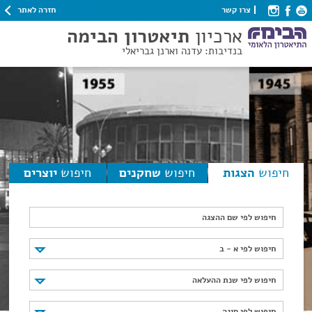
חזרה לאתר
צרו קשר
ארכיון
תיאטרון הבימה
בנדיבות: עדנה וארנן גבריאלי
חיפוש
הצגות
חיפוש
שחקנים
חיפוש
יוצרים
חיפוש לפי שם ההצגה
חיפוש לפי א - ב
חיפוש לפי א - ב
חיפוש לפי שנת ההעלאה
חיפוש לפי שנת ההעלאה
חיפוש לפי סוגה
חיפוש לפי סוגה