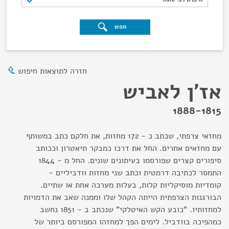
חפש
חזרה לתוצאות חיפוש
אז'ן לאביש
1888-1815
מחזאי צרפתי, שכתב כ - 172 מחזות, את חלקם כתב במשותף
עם מחזאים אחרים. החל את דרכו כמבקר תיאטרון וככותב
סיפורים קצרים שפורסמו בעיתונים שונים. החל מ - 1844
התמסר לכתיבה דרמטית וכתב שני מחזות וודביליים -
קומדיות מוסיקליות קלות, בעלות מערכה אחת או שתיים.
הבורגנות הצרפתית הייתה הקהל שלו וממנה שאב את הדמויות
למחזותיו. "כובע הקש האיטלקי" שנכתב ב - 1851 נחשב
כמהפיכה בוודביל. לימים הפך למחזהו המפורסם ביותר של