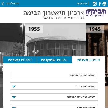
חזרה לאתר
צרו קשר
ארכיון
תיאטרון הבימה
בנדיבות: עדנה וארנן גבריאלי
חיפוש
הצגות
חיפוש
שחקנים
חיפוש
יוצרים
חיפוש לפי שם ההצגה
חיפוש לפי א - ב
חיפוש לפי א - ב
חיפוש לפי שנת ההעלאה
חיפוש לפי שנת ההעלאה
חיפוש לפי סוגה
חיפוש לפי סוגה