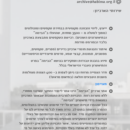
archive@habima.org.il
שירותי הארכיון:
ייעוץ, ליווי והכוונה מקצועית בבחירת טקסטים ומונולוגים
(מתוך למעלה מ – 3500 מחזות, שהועלו ב"הבימה"
ובתיאטרונים השונים). רכישת הטקסטים מתבצעת בארכיון
בלבד ובפורמט מודפס.
איתור והנגשת חומרי ארכיון נדירים
(
ספרים, טקסטים,
מסמכים, תמונות, קבצי שמע, סרטים תיעודיים והיסטוריים)
סיוע בהכנת עבודות ותחקירים בנושא "הבימה" בפרט
והתיאטרון העברי והישראלי בכלל
.
חדר הצפייה מרווח ובו ניתן לצפות ב- 400 הצגות מצולמות
משנות השבעים והלאה (בתיאום מראש!)
תעריפון
אתר ארכיון "הבימה" הינו אתר לימוד ומחקר שאיננו מסחרי,
ללא מטרות רווח. הזכויות למרבית התמונות שבאתר הארכיון
נמצאות בידי תיאטרון "הבימה".
ככל שהופרו זכויות יוצרים על ידי שימוש שעשינו בתצלומים,
ההפרה נעשתה בתום לב. נודה מאוד לכל מי שיודיע לנו על
טעותנו ונתקנה מיד. אנו מכבדים את זכויותיהם של בעלי
זכויות יוצרים ומשקיעים מאמצים באיתורם לצורך שימוש
בחומרים המופיעים באתר, אשר הזכויות עליהן אינן ידועות על
ידנו. כל עוד לא אותרו בעלי הזכויות, השימוש נעשה על פי