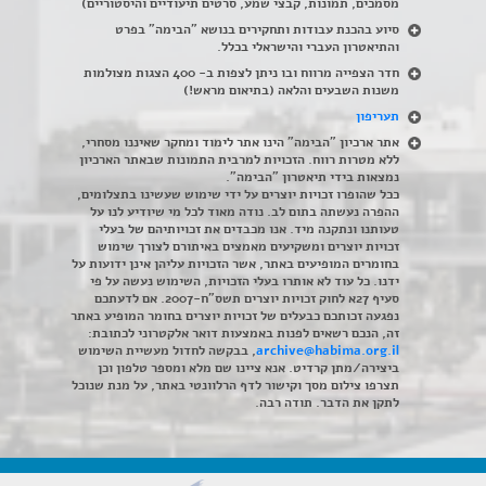
מסמכים, תמונות, קבצי שמע, סרטים תיעודיים והיסטוריים)
סיוע בהכנת עבודות ותחקירים בנושא "הבימה" בפרט
והתיאטרון העברי והישראלי בכלל
.
חדר הצפייה מרווח ובו ניתן לצפות ב- 400 הצגות מצולמות
משנות השבעים והלאה (בתיאום מראש!)
תעריפון
אתר ארכיון "הבימה" הינו אתר לימוד ומחקר שאיננו מסחרי,
ללא מטרות רווח. הזכויות למרבית התמונות שבאתר הארכיון
נמצאות בידי תיאטרון "הבימה".
ככל שהופרו זכויות יוצרים על ידי שימוש שעשינו בתצלומים,
ההפרה נעשתה בתום לב. נודה מאוד לכל מי שיודיע לנו על
טעותנו ונתקנה מיד. אנו מכבדים את זכויותיהם של בעלי
זכויות יוצרים ומשקיעים מאמצים באיתורם לצורך שימוש
בחומרים המופיעים באתר, אשר הזכויות עליהן אינן ידועות על
ידנו. כל עוד לא אותרו בעלי הזכויות, השימוש נעשה על פי
סעיף 27א לחוק זכויות יוצרים תשס"ח-2007. אם לדעתכם
נפגעה זכותכם כבעלים של זכויות יוצרים בחומר המופיע באתר
זה, הנכם רשאים לפנות באמצעות דואר אלקטרוני לכתובת:
archive@habima.org.il
, בבקשה לחדול מעשיית השימוש
ביצירה/מתן קרדיט. אנא ציינו שם מלא ומספר טלפון וכן
תצרפו צילום מסך וקישור לדף הרלוונטי באתר, על מנת שנוכל
לתקן את הדבר. תודה רבה.