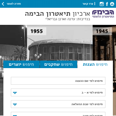
חזרה לאתר
צרו קשר
ארכיון
תיאטרון הבימה
בנדיבות: עדנה וארנן גבריאלי
חיפוש
הצגות
חיפוש
שחקנים
חיפוש
יוצרים
חיפוש לפי שם ההצגה
חיפוש לפי א - ב
חיפוש לפי א - ב
חיפוש לפי שנת ההעלאה
חיפוש לפי שנת ההעלאה
חיפוש לפי סוגה
חיפוש לפי סוגה