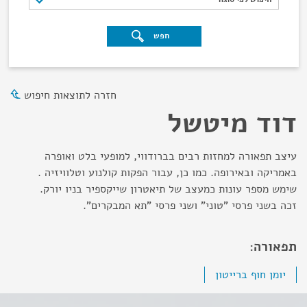
חפש
חזרה לתוצאות חיפוש
דוד מיטשל
עיצב תפאורה למחזות רבים בברודווי, למופעי בלט ואופרה
באמריקה ובאירופה. כמו כן, עבור הפקות קולנוע וטלוויזיה .
שימש מספר עונות כמעצב של תיאטרון שייקספיר בניו יורק.
זכה בשני פרסי "טוני" ושני פרסי "תא המבקרים".
תפאורה:
יומן חוף ברייטון