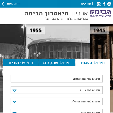
חזרה לאתר
צרו קשר
ארכיון
תיאטרון הבימה
בנדיבות: עדנה וארנן גבריאלי
חיפוש
הצגות
חיפוש
שחקנים
חיפוש
יוצרים
חיפוש לפי שם ההצגה
חיפוש לפי א - ב
חיפוש לפי א - ב
חיפוש לפי שנת ההעלאה
חיפוש לפי שנת ההעלאה
חיפוש לפי סוגה
חיפוש לפי סוגה