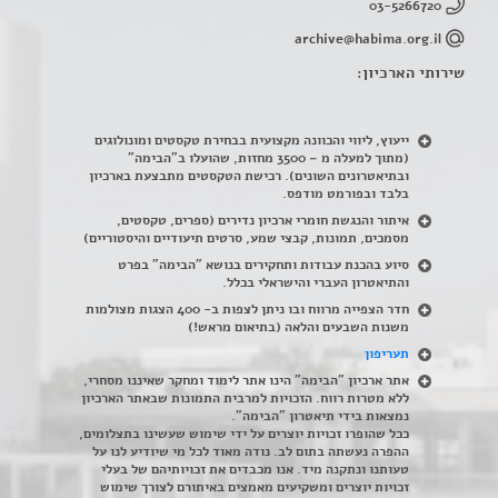
03-5266720
archive@habima.org.il
שירותי הארכיון:
ייעוץ, ליווי והכוונה מקצועית בבחירת טקסטים ומונולוגים
(מתוך למעלה מ – 3500 מחזות, שהועלו ב"הבימה"
ובתיאטרונים השונים). רכישת הטקסטים מתבצעת בארכיון
בלבד ובפורמט מודפס.
איתור והנגשת חומרי ארכיון נדירים
(
ספרים, טקסטים,
מסמכים, תמונות, קבצי שמע, סרטים תיעודיים והיסטוריים)
סיוע בהכנת עבודות ותחקירים בנושא "הבימה" בפרט
והתיאטרון העברי והישראלי בכלל
.
חדר הצפייה מרווח ובו ניתן לצפות ב- 400 הצגות מצולמות
משנות השבעים והלאה (בתיאום מראש!)
תעריפון
אתר ארכיון "הבימה" הינו אתר לימוד ומחקר שאיננו מסחרי,
ללא מטרות רווח. הזכויות למרבית התמונות שבאתר הארכיון
נמצאות בידי תיאטרון "הבימה".
ככל שהופרו זכויות יוצרים על ידי שימוש שעשינו בתצלומים,
ההפרה נעשתה בתום לב. נודה מאוד לכל מי שיודיע לנו על
טעותנו ונתקנה מיד. אנו מכבדים את זכויותיהם של בעלי
זכויות יוצרים ומשקיעים מאמצים באיתורם לצורך שימוש