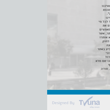
איננו
ונות
".
נו
 לכל מי
ם את
מאמצים
תר, אשר
א אותרו
ת, השימוש נעשה על פי סעיף 27א לחוק
נפגעה
יע באתר
ני
דול
ו שם מלא
ף
 תודה
Designed By