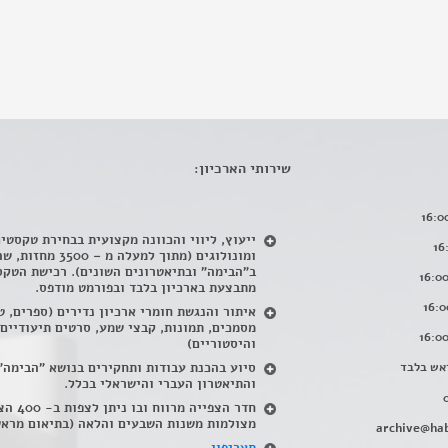
שירותי הארכיון:
ייעוץ, ליווי והכוונה מקצועית בבחירת טקסטי
ומונולוגים (מתוך למעלה מ – 500
ב"הבימה" ובתיאטרונים השונים). רכישת הטקס
מתבצעת בארכיון בלבד ובפורמט מודפס.
איתור והנגשת חומרי ארכיון נדירים
(
ספרים, ט
מסמכים, תמונות, קבצי שמע, סרטים תיעודיים
והיסטוריים)
אש בלבד
סיוע בהכנת עבודות ותחקירים בנושא "הבימה"
והתיאטרון העברי והישראלי בכלל
.
חדר הצפייה מרווח ובו
מצולמות משנות השבעים והלאה (בתיאום מראש
archive@hab