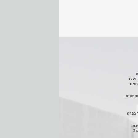
ם
3 מחזות, שהועלו
טים
קסטים,
 בפרט
 ניתן לצפות ב- 400 הצגות
!)