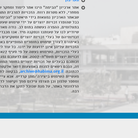
תעריפון
אתר ארכיון "הבימה" הינו אתר לימוד ומחקר ש
מסחרי, ללא מטרות רווח. הזכויות למרבית התמ
שבאתר הארכיון נמצאות בידי תיאטרון "הבימה
ככל שהופרו זכויות יוצרים על ידי שימוש שעשי
בתצלומים, ההפרה נעשתה בתום לב. נודה מאוד
שיודיע לנו על טעותנו ונתקנה מיד. אנו מכבדי
זכויותיהם של בעלי זכויות יוצרים ומשקיעים 
באיתורם לצורך שימוש בחומרים המופיעים בא
הזכויות עליהן אינן ידועות על ידנו. כל עוד ל
בעלי הזכויו
זכויות יוצרים תשס"ח-2007. אם לדעתכם 
זכותכם כבעלים של זכויות יוצרים בחומר המופ
זה, הנכם רשאים לפנות באמצעות דואר אלקטרו
לכתובת:
archive@habima.org.il
, בבקשה לח
מעשיית השימוש ביצירה/מתן קרדיט. אנא ציינ
ומספר טלפון וכן תצרפו צילום מסך וקישור לד
הרלוונטי באתר, על מנת שנוכל לתקן את הדבר.
רבה.