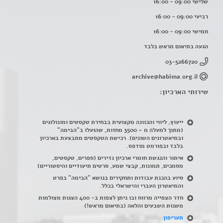
שלישי 09:00 - 16:00
רביעי 09:00 - 16:00
חמישי 09:00 - 16:00
הגעה בתיאום מראש בלבד
03-5266720
archive@habima.org.il
שירותי הארכיון:
ייעוץ, ליווי והכוונה מקצועית בבחירת טקסטים ומונולוגים
(מתוך למעלה מ – 3500 מחזות, שהועלו ב"הבימה"
ובתיאטרונים השונים). רכישת הטקסטים מתבצעת בארכיון
בלבד ובפורמט מודפס.
איתור והנגשת חומרי ארכיון נדירים
(
ספרים, טקסטים,
מסמכים, תמונות, קבצי שמע, סרטים תיעודיים והיסטוריים)
סיוע בהכנת עבודות ותחקירים בנושא "הבימה" בפרט
והתיאטרון העברי והישראלי בכלל
.
חדר הצפייה מרווח ובו ניתן לצפות ב- 400 הצגות מצולמות
משנות השבעים והלאה (בתיאום מראש!)
תעריפון