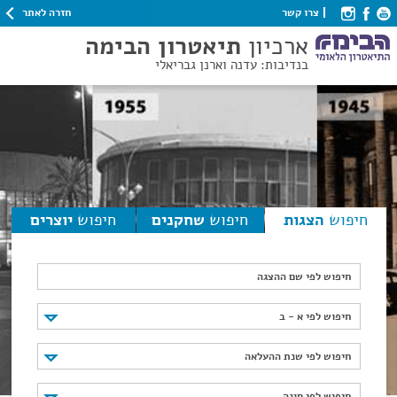
חזרה לאתר
צרו קשר
ארכיון
תיאטרון הבימה
בנדיבות: עדנה וארנן גבריאלי
חיפוש
הצגות
חיפוש
שחקנים
חיפוש
יוצרים
חיפוש לפי שם ההצגה
חיפוש לפי א - ב
חיפוש לפי א - ב
חיפוש לפי שנת ההעלאה
חיפוש לפי שנת ההעלאה
חיפוש לפי סוגה
חיפוש לפי סוגה