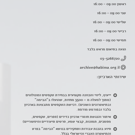
ראשון 09:00 - 16:00
שני 09:00 - 16:00
שלישי 09:00 - 16:00
רביעי 09:00 - 16:00
חמישי 09:00 - 16:00
הגעה בתיאום מראש בלבד
03-5266720
archive@habima.org.il
שירותי הארכיון:
ייעוץ, ליווי והכוונה מקצועית בבחירת טקסטים ומונולוגים
(מתוך למעלה מ – 3500 מחזות, שהועלו ב"הבימה"
ובתיאטרונים השונים). רכישת הטקסטים מתבצעת בארכיון
בלבד ובפורמט מודפס.
איתור והנגשת חומרי ארכיון נדירים
(
ספרים, טקסטים,
מסמכים, תמונות, קבצי שמע, סרטים תיעודיים והיסטוריים)
סיוע בהכנת עבודות ותחקירים בנושא "הבימה" בפרט
והתיאטרון העברי והישראלי בכלל
.