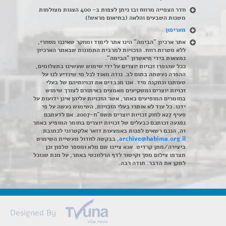
חדר הצפייה מרווח ובו ניתן לצפות ב- 400 הצגות מצולמות
משנות השבעים והלאה (בתיאום מראש!)
תעריפון
אתר ארכיון "הבימה" הינו אתר לימוד ומחקר שאיננו מסחרי,
ללא מטרות רווח. הזכויות למרבית התמונות שבאתר הארכיון
נמצאות בידי תיאטרון "הבימה".
ככל שהופרו זכויות יוצרים על ידי שימוש שעשינו בתצלומים,
ההפרה נעשתה בתום לב. נודה מאוד לכל מי שיודיע לנו על
טעותנו ונתקנה מיד. אנו מכבדים את זכויותיהם של בעלי
זכויות יוצרים ומשקיעים מאמצים באיתורם לצורך שימוש
בחומרים המופיעים באתר, אשר הזכויות עליהן אינן ידועות על
ידנו. כל עוד לא אותרו בעלי הזכויות, השימוש נעשה על פי
סעיף 27א לחוק זכויות יוצרים תשס"ח-2007. אם לדעתכם
נפגעה זכותכם כבעלים של זכויות יוצרים בחומר המופיע באתר
זה, הנכם רשאים לפנות באמצעות דואר אלקטרוני לכתובת:
archive@habima.org.il
, בבקשה לחדול מעשיית השימוש
ביצירה/מתן קרדיט. אנא ציינו שם מלא ומספר טלפון וכן
תצרפו צילום מסך וקישור לדף הרלוונטי באתר, על מנת שנוכל
לתקן את הדבר. תודה רבה.
Designed By