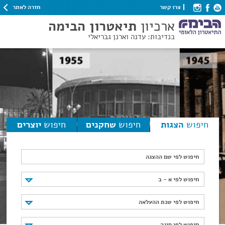
חזרה לאתר
צרו קשר
ארכיון
תיאטרון הבימה
בנדיבות: עדנה וארנן גבריאלי
חיפוש
הצגות
חיפוש
שחקנים
חיפוש
יוצרים
חיפוש לפי שם ההצגה
חיפוש לפי א - ב
חיפוש לפי א - ב
חיפוש לפי שנת ההעלאה
חיפוש לפי שנת ההעלאה
חיפוש לפי סוגה
חיפוש לפי סוגה