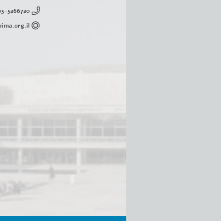
03-5266720
ima.org.il