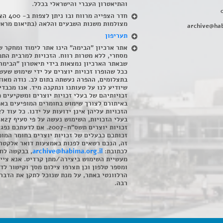
והתיאטרון העברי והישראלי בכלל
.
חדר הצפייה מרווח ובו
מצולמות משנות השבעים והלאה (בתיאום מראש
archive@hab
תעריפון
אתר ארכיון "הבימה" הינו אתר לימוד ומחקר ש
מסחרי, ללא מטרות רווח. הזכויות למרבית התמ
שבאתר הארכיון נמצאות בידי תיאטרון "הבימה
ככל שהופרו זכויות יוצרים על ידי שימוש שעשי
בתצלומים, ההפרה נעשתה בתום לב. נודה מאוד
שיודיע לנו על טעותנו ונתקנה מיד. אנו מכבדי
זכויותיהם של בעלי זכויות יוצרים ומשקיעים 
באיתורם לצורך שימוש בחומרים המופיעים בא
הזכויות עליהן אינן ידועות על ידנו. כל עוד ל
בעלי הזכויו
זכויות יוצרים תשס"ח-2007. אם לדעתכם 
זכותכם כבעלים של זכויות יוצרים בחומר המופ
זה, הנכם רשאים לפנות באמצעות דואר אלקטרו
לכתובת:
archive@habima.org.il
, בבקשה לח
מעשיית השימוש ביצירה/מתן קרדיט. אנא ציינ
ומספר טלפון וכן תצרפו צילום מסך וקישור לד
הרלוונטי באתר, על מנת שנוכל לתקן את הדבר.
רבה.