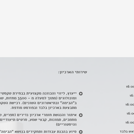
שירותי הארכיון:
ייעוץ, ליווי והכוונה מקצועית בבחירת טקסטי
ומונולוגים (מתוך למעלה מ – 500
ב"הבימה" ובתיאטרונים השונים). רכישת הטקס
מתבצעת בארכיון בלבד ובפורמט מודפס.
איתור והנגשת חומרי ארכיון נדירים
(
ספרים, ט
מסמכים, תמונות, קבצי שמע, סרטים תיעודיים
והיסטוריים)
אש בלבד
סיוע בהכנת עבודות ותחקירים בנושא "הבימה"