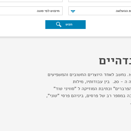
נת ההעלאה
חיפוש לפי סוגה
ת ההעלאה
חיפוש לפי סוגה
חפש
דהיים
מלחין ותמלילן. יליד 1930. נחשב לאחד היוצרים החשובים והמשפיעים
בתחום מחזות הזמר במאה ה - 20. בין עבודותיו, מילות
פרברים" וכתיבת המוזיקה ל "סוויני טוד"
ה במספר רב של פרסים, ביניהם פרסי "טוני",