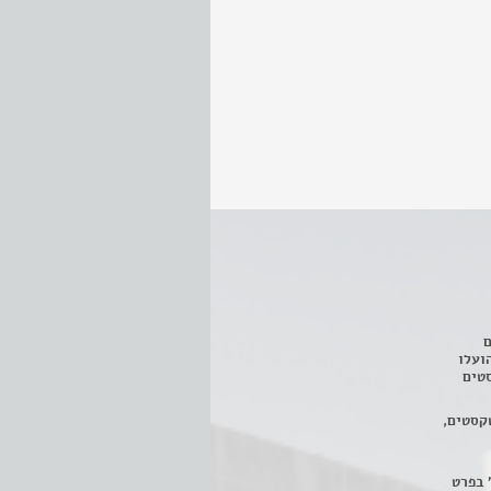
ם
3 מחזות, שהועלו
טים
קסטים,
 בפרט