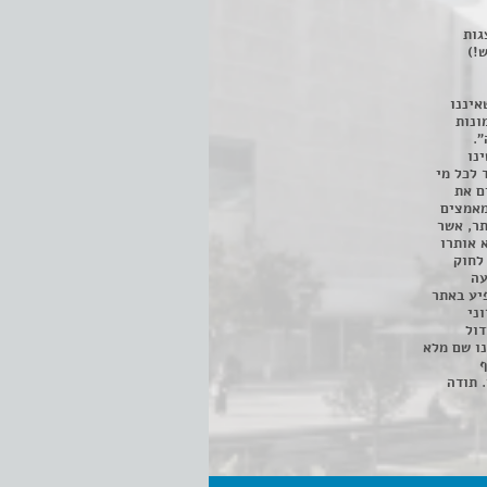
 ניתן לצפות ב- 400 הצגות
!)
איננו
ונות
".
נו
 לכל מי
ם את
מאמצים
תר, אשר
א אותרו
ת, השימוש נעשה על פי סעיף 27א לחוק
נפגעה
יע באתר
ני
דול
ו שם מלא
ף
 תודה