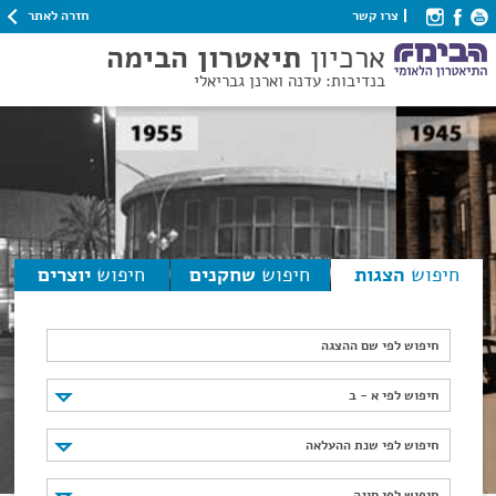
חזרה לאתר
צרו קשר
ארכיון
תיאטרון הבימה
בנדיבות: עדנה וארנן גבריאלי
חיפוש
הצגות
חיפוש
שחקנים
חיפוש
יוצרים
חיפוש לפי שם ההצגה
חיפוש לפי א - ב
חיפוש לפי א - ב
חיפוש לפי שנת ההעלאה
חיפוש לפי שנת ההעלאה
חיפוש לפי סוגה
חיפוש לפי סוגה