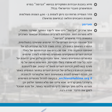
סיוע בהכנת עבודות ותחקירים בנושא "הבימה" בפרט
והתיאטרון העברי והישראלי בכלל
.
חדר הצפייה מרווח ובו ניתן לצפות ב- 400 הצגות מצולמות
משנות השבעים והלאה (בתיאום מראש!)
תעריפון
אתר ארכיון "הבימה" הינו אתר לימוד ומחקר שאיננו מסחרי,
ללא מטרות רווח. הזכויות למרבית התמונות שבאתר הארכיון
נמצאות בידי תיאטרון "הבימה".
ככל שהופרו זכויות יוצרים על ידי שימוש שעשינו בתצלומים,
ההפרה נעשתה בתום לב. נודה מאוד לכל מי שיודיע לנו על
טעותנו ונתקנה מיד. אנו מכבדים את זכויותיהם של בעלי
זכויות יוצרים ומשקיעים מאמצים באיתורם לצורך שימוש
בחומרים המופיעים באתר, אשר הזכויות עליהן אינן ידועות על
ידנו. כל עוד לא אותרו בעלי הזכויות, השימוש נעשה על פי
סעיף 27א לחוק זכויות יוצרים תשס"ח-2007. אם לדעתכם
נפגעה זכותכם כבעלים של זכויות יוצרים בחומר המופיע באתר
זה, הנכם רשאים לפנות באמצעות דואר אלקטרוני לכתובת:
archive@habima.org.il
, בבקשה לחדול מעשיית השימוש
ביצירה/מתן קרדיט. אנא ציינו שם מלא ומספר טלפון וכן
תצרפו צילום מסך וקישור לדף הרלוונטי באתר, על מנת שנוכל
לתקן את הדבר. תודה רבה.